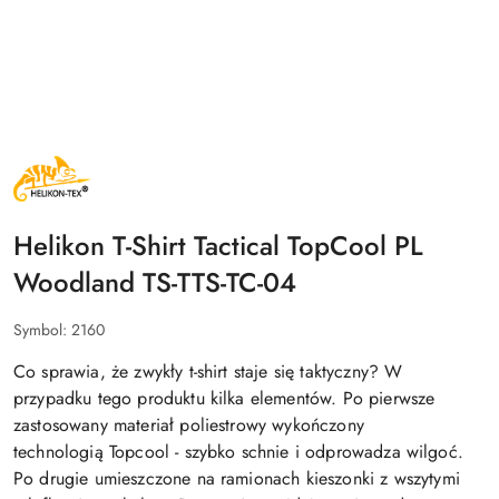
NAZWA
PRODUCENTA:
HELIKON
TEX
Helikon T-Shirt Tactical TopCool PL
Woodland TS-TTS-TC-04
Symbol:
2160
Co sprawia, że zwykły t-shirt staje się
taktyczny
? W
przypadku tego produktu kilka elementów. Po pierwsze
zastosowany materiał poliestrowy wykończony
technologią
Topcool
-
szybko schnie i odprowadza wilgoć
.
Po drugie umieszczone na ramionach
kieszonki
z wszytymi