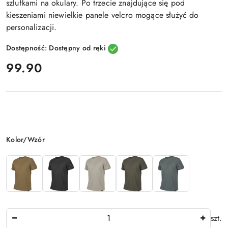
szlufkami na okulary. Po trzecie znajdujące się pod
kieszeniami niewielkie
panele velcro
mogące służyć do
personalizacji.
Dostępność:
Dostępny od ręki
cena:
99.90
Wariant
Kolor/Wzór
Ilość
szt.