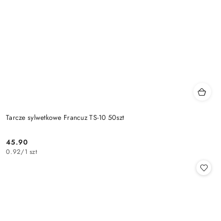
Tarcze sylwetkowe Francuz TS-10 50szt
45.90
Cena:
0.92
/
1 szt