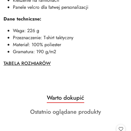
Kieszenie na ramionach
Panele velcro dla łatwej personalizacji
Dane techniczne:
Waga: 226 g
Przeznaczenie: T-shirt taktyczny
Materiał: 100% poliester
Gramatura: 190 g/m2
TABELA ROZMIARÓW
Produkty
Warto dokupić
Pomiń karuzelę produktów
o
Produkty
Ostatnio oglądane produkty
statusie:
o
statusie: