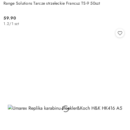
Range Solutions Tarcze strzeleckie Francuz TS-9 50szt
59.90
Cena:
1.2
/
1 szt