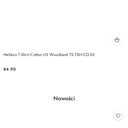
Helikon T-Shirt Cotton US Woodland TS-TSH-CO-03
84.90
Cena:
Produkty
Nowości
Pomiń karuzelę produktów
o
statusie: