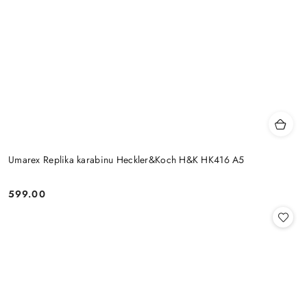
Umarex Replika karabinu Heckler&Koch H&K HK416 A5
599.00
Cena: