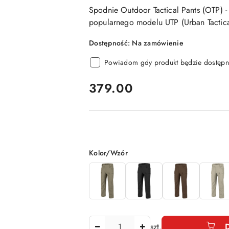
Spodnie Outdoor Tactical Pants (OTP) 
popularnego modelu UTP (Urban Tactica
Dostępność:
Na zamówienie
Powiadom gdy produkt będzie dostępn
cena:
379.00
Wariant
Kolor/Wzór
Ilość
szt.