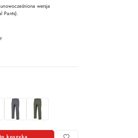
- unowocześniona wersja
l Pants).
y
Do koszyka