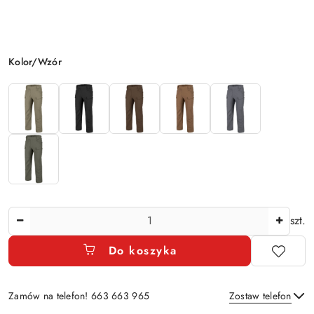
Wariant
Kolor/Wzór
Ilość
szt.
Do koszyka
Zamów na telefon! 663 663 965
Zostaw telefon