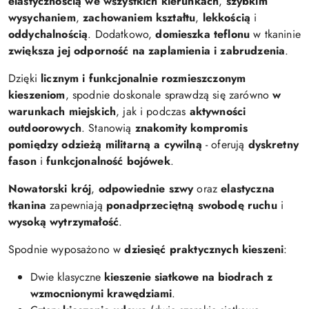
elastycznością we wszystkich kierunkach
,
szybkim
wysychaniem
,
zachowaniem kształtu
,
lekkością
i
oddychalnością
. Dodatkowo,
domieszka teflonu
w tkaninie
zwiększa jej odporność na zaplamienia i zabrudzenia
.
Dzięki
licznym i funkcjonalnie rozmieszczonym
kieszeniom
, spodnie doskonale sprawdzą się zarówno
w
warunkach miejskich
, jak i podczas
aktywności
outdoorowych
. Stanowią
znakomity kompromis
pomiędzy odzieżą militarną a cywilną
- oferują
dyskretny
fason
i
funkcjonalność bojówek
.
Nowatorski krój
,
odpowiednie szwy
oraz
elastyczna
tkanina
zapewniają
ponadprzeciętną swobodę ruchu
i
wysoką wytrzymałość
.
Spodnie wyposażono w
dziesięć praktycznych kieszeni
:
Dwie klasyczne
kieszenie siatkowe na biodrach z
wzmocnionymi krawędziami
.