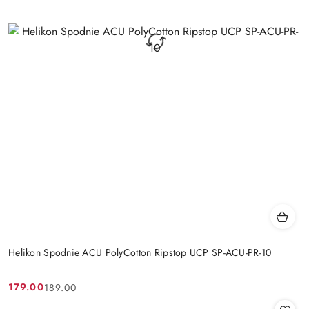
Helikon Spodnie ACU PolyCotton Ripstop UCP SP-ACU-PR-10
179.00
189.00
Cena
Cena