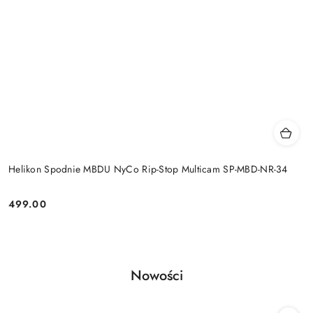
Helikon Spodnie MBDU NyCo Rip-Stop Multicam SP-MBD-NR-34
499.00
Cena:
Produkty
Nowości
Pomiń karuzelę produktów
o
statusie: