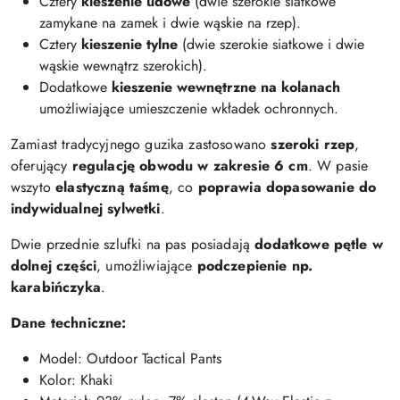
Cztery
kieszenie udowe
(dwie szerokie siatkowe
zamykane na zamek i dwie wąskie na rzep).
Cztery
kieszenie tylne
(dwie szerokie siatkowe i dwie
wąskie wewnątrz szerokich).
Dodatkowe
kieszenie wewnętrzne na kolanach
umożliwiające umieszczenie wkładek ochronnych.
Zamiast tradycyjnego guzika zastosowano
szeroki rzep
,
oferujący
regulację obwodu w zakresie 6 cm
. W pasie
wszyto
elastyczną taśmę
, co
poprawia dopasowanie do
indywidualnej sylwetki
.
Dwie przednie szlufki na pas posiadają
dodatkowe pętle w
dolnej części
, umożliwiające
podczepienie np.
karabińczyka
.
Dane techniczne:
Model: Outdoor Tactical Pants
Kolor: Khaki