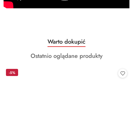
Produkty
Warto dokupić
Pomiń karuzelę produktów
o
Produkty
Ostatnio oglądane produkty
statusie:
o
statusie:
-5%