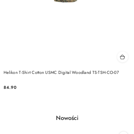
Helikon T-Shirt Cotton USMC Digital Woodland TS-TSH-CO-07
84.90
Cena:
Produkty
Nowości
Pomiń karuzelę produktów
o
statusie: