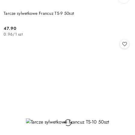
Tarcze sylwetkowe Francuz TS-9 50szt
47.90
Cena:
0.96
/
1 szt