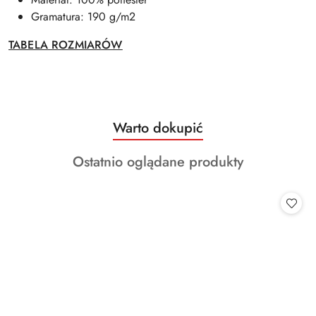
Gramatura: 190 g/m2
TABELA ROZMIARÓW
Produkty
Warto dokupić
Pomiń karuzelę produktów
o
Produkty
Ostatnio oglądane produkty
statusie:
o
statusie: