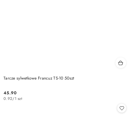
Tarcze sylwetkowe Francuz TS-10 50szt
45.90
Cena:
0.92
/
1 szt