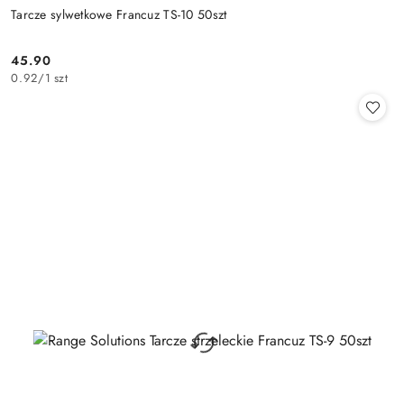
Tarcze sylwetkowe Francuz TS-10 50szt
45.90
Cena:
0.92
/
1 szt