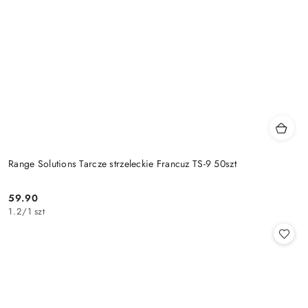
Range Solutions Tarcze strzeleckie Francuz TS-9 50szt
59.90
Cena:
1.2
/
1 szt