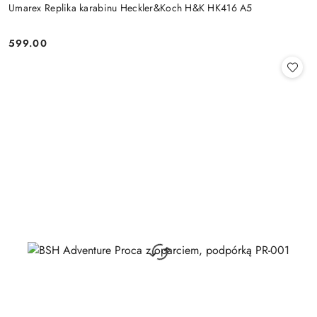
Umarex Replika karabinu Heckler&Koch H&K HK416 A5
599.00
Cena: