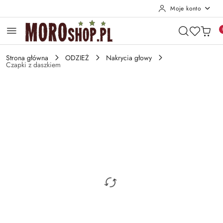
Moje konto
Przejdź do treści głównej
Przejdź do wyszukiwarki
Przejdź do moje konto
Przejdź do menu głównego
Przejdź do opisu produktu
Przejdź do stopki
Strona główna
ODZIEŻ
Nakrycia głowy
Czapki z daszkiem