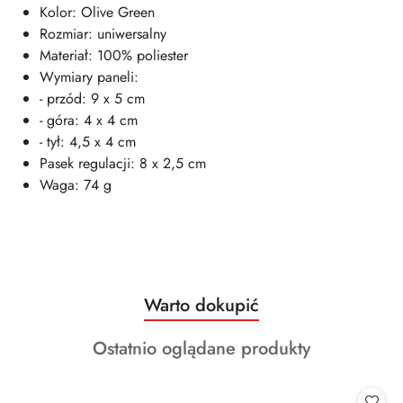
Kolor: Olive Green
Rozmiar: uniwersalny
Materiał: 100% poliester
Wymiary paneli:
- przód: 9 x 5 cm
- góra: 4 x 4 cm
- tył: 4,5 x 4 cm
Pasek regulacji: 8 x 2,5 cm
Waga: 74 g
Produkty
Warto dokupić
Pomiń karuzelę produktów
o
Produkty
Ostatnio oglądane produkty
statusie:
o
statusie: