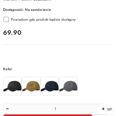
Dostępność:
Na zamówienie
Powiadom gdy produkt będzie dostępny
cena:
69.90
Wariant
Kolor
Ilość
szt.