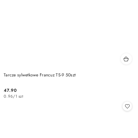
Tarcze sylwetkowe Francuz TS-9 50szt
47.90
Cena:
0.96
/
1 szt