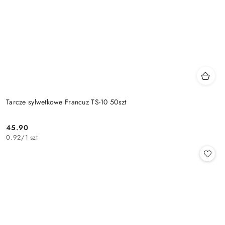
Tarcze sylwetkowe Francuz TS-10 50szt
45.90
Cena:
0.92
/
1 szt