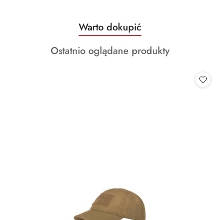
Produkty
Warto dokupić
Pomiń karuzelę produktów
o
Produkty
Ostatnio oglądane produkty
statusie:
o
statusie: