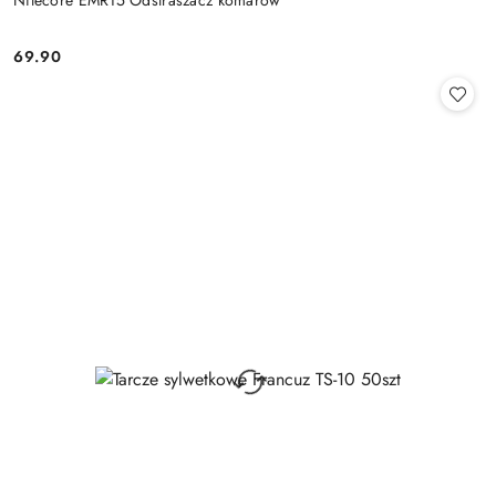
Nitecore EMR15 Odstraszacz komarów
69.90
Cena: