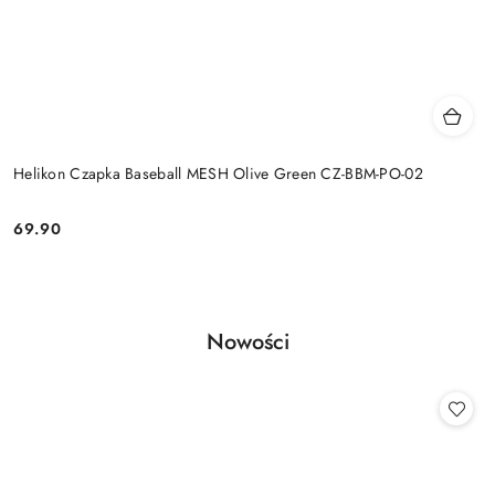
Helikon Czapka Baseball MESH Olive Green CZ-BBM-PO-02
69.90
Cena:
Produkty
Nowości
Pomiń karuzelę produktów
o
statusie: