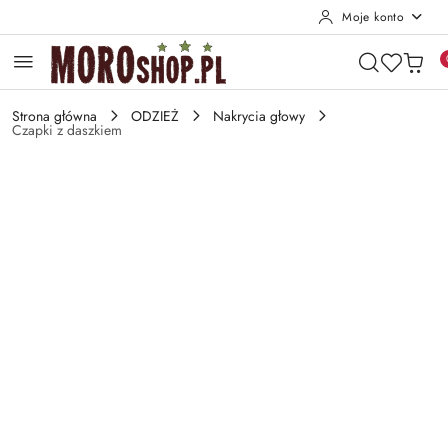
Moje konto
Przejdź do treści głównej
Przejdź do wyszukiwarki
Przejdź do moje konto
Przejdź do menu głównego
Przejdź do opisu produktu
Przejdź do stopki
Strona główna
ODZIEŻ
Nakrycia głowy
Czapki z daszkiem