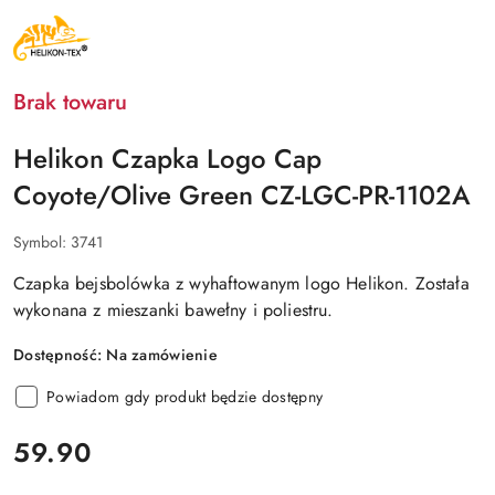
NAZWA
PRODUCENTA:
HELIKON
TEX
Brak towaru
Helikon Czapka Logo Cap
Coyote/Olive Green CZ-LGC-PR-1102A
Symbol:
3741
Czapka bejsbolówka z wyhaftowanym logo Helikon. Została
wykonana z mieszanki bawełny i poliestru.
Dostępność:
Na zamówienie
Powiadom gdy produkt będzie dostępny
cena:
59.90