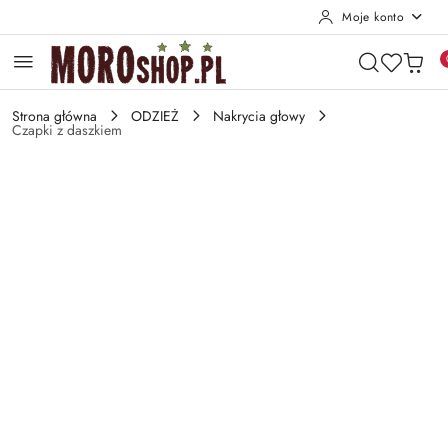
Moje konto
Przejdź do treści głównej
Przejdź do wyszukiwarki
Przejdź do moje konto
Przejdź do menu głównego
Przejdź do opisu produktu
Przejdź do stopki
Strona główna
ODZIEŻ
Nakrycia głowy
Czapki z daszkiem