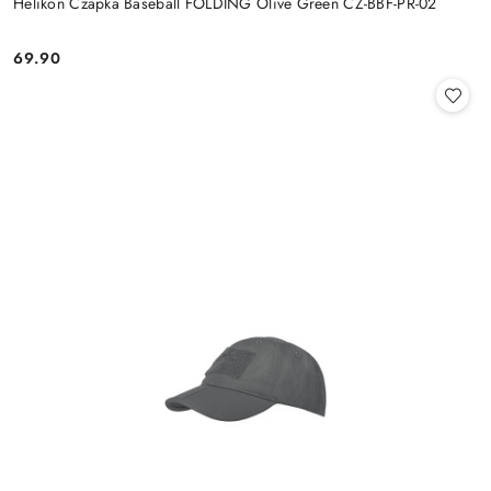
Helikon Czapka Baseball FOLDING Olive Green CZ-BBF-PR-02
69.90
Cena: