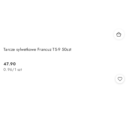
Tarcze sylwetkowe Francuz TS-9 50szt
47.90
Cena:
0.96
/
1 szt