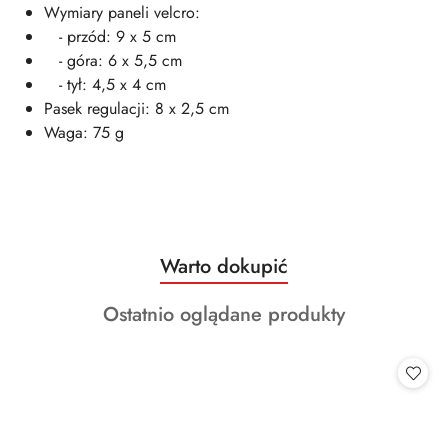
Wymiary paneli velcro:
- przód: 9 x 5 cm
- góra: 6 x 5,5 cm
- tył: 4,5 x 4 cm
Pasek regulacji: 8 x 2,5 cm
Waga: 75 g
Produkty
Warto dokupić
Pomiń karuzelę produktów
o
Produkty
Ostatnio oglądane produkty
statusie:
o
statusie: