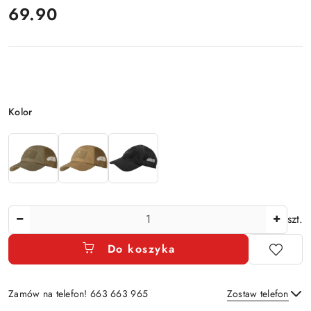
cena:
69.90
Wariant
Kolor
Ilość
szt.
Do koszyka
Zamów na telefon! 663 663 965
Zostaw telefon