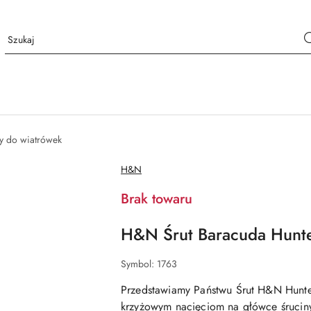
ty do wiatrówek
NAZWA
H&N
PRODUCENTA:
Brak towaru
H&N Śrut Baracuda Hunte
Symbol:
1763
Przedstawiamy Państwu
Śrut H&N Hunte
krzyżowym nacięciom na główce śruciny