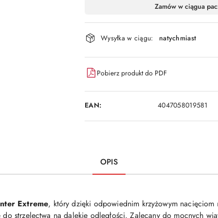
Dostępność
Zamów w ciągu
a pac
i
dostawa
Wysyłka w ciągu:
natychmiast
Pobierz produkt do PDF
EAN:
4047058019581
OPIS
nter Extreme
, który dzięki odpowiednim krzyżowym nacięciom n
ię do strzelectwa na dalekie odległości. Zalecany do mocnych wi