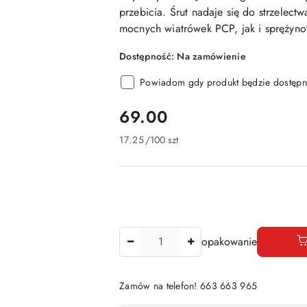
przebicia. Śrut nadaje się do strzelect
mocnych wiatrówek PCP, jak i sprężyn
Dostępność:
Na zamówienie
Powiadom gdy produkt będzie dostępn
cena:
69.00
17.25
/
100 szt
Ilość
opakowanie
Zamów na telefon! 663 663 965