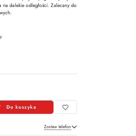
wa na dalekie odległości. Zalecany do
owych.
y
Do koszyka
Zostaw telefon
Wyślij