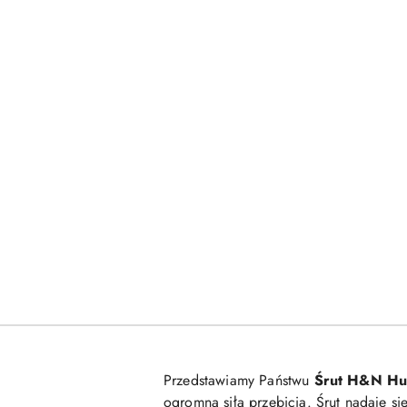
Przedstawiamy Państwu
Śrut H&N Hu
ogromną siłą przebicia. Śrut nadaje s