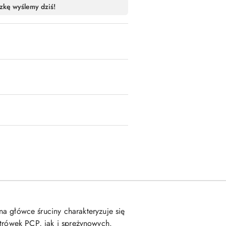
zkę wyślemy dziś!
a główce śruciny charakteryzuje się
atrówek PCP, jak i sprężynowych.