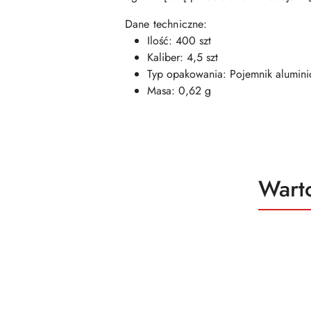
Dane techniczne:
Ilość: 400 szt
Kaliber: 4,5 szt
Typ opakowania: Pojemnik alumin
Masa: 0,62 g
Produ
Wart
Pomiń karuzelę produktów
o
status