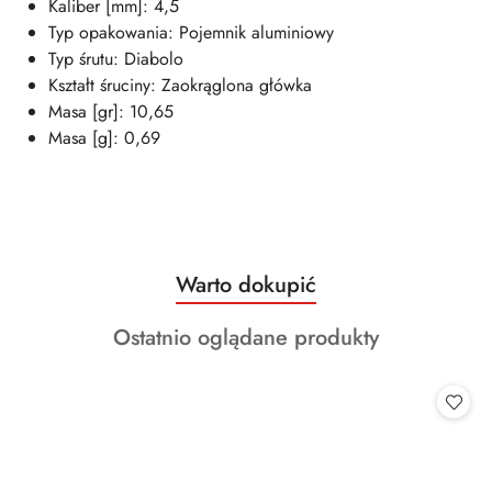
Kaliber [mm]: 4,5
Typ opakowania: Pojemnik aluminiowy
Typ śrutu: Diabolo
Kształt śruciny: Zaokrąglona główka
Masa [gr]: 10,65
Masa [g]: 0,69
Produkty
Warto dokupić
Pomiń karuzelę produktów
o
Produkty
Ostatnio oglądane produkty
statusie:
o
statusie: