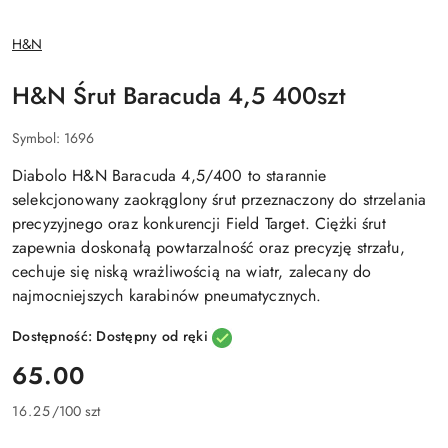
NAZWA
H&N
PRODUCENTA:
H&N Śrut Baracuda 4,5 400szt
Symbol:
1696
Diabolo H&N Baracuda 4,5/400
to starannie
selekcjonowany zaokrąglony śrut przeznaczony do strzelania
precyzyjnego oraz konkurencji Field Target. Ciężki śrut
zapewnia doskonałą powtarzalność oraz precyzję strzału,
cechuje się niską wrażliwością na wiatr, zalecany do
najmocniejszych karabinów pneumatycznych.
Dostępność:
Dostępny od ręki
cena:
65.00
16.25
/
100 szt