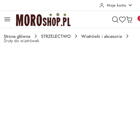
Moje konto
Przejdź do treści głównej
Przejdź do wyszukiwarki
Przejdź do moje konto
Przejdź do menu głównego
Przejdź do opisu produktu
Przejdź do stopki
Strona główna
STRZELECTWO
Wiatrówki i akcesoria
Śruty do wiatrówek