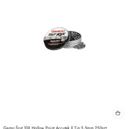
Gamo Śrut 10X Hollow Point Accutek X Tin 5,5mm 250szt