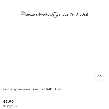
Tarcze sylwetkowe Francuz TS-10 50szt
45.90
Cena:
0.92
/
1 szt