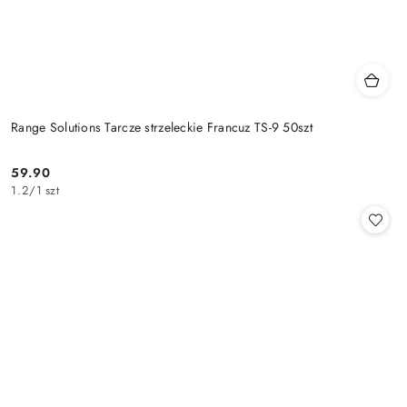
Range Solutions Tarcze strzeleckie Francuz TS-9 50szt
59.90
Cena:
1.2
/
1 szt