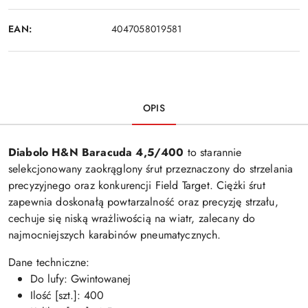
EAN:
4047058019581
OPIS
Diabolo H&N Baracuda 4,5/400
to starannie
selekcjonowany zaokrąglony śrut przeznaczony do strzelania
precyzyjnego oraz konkurencji Field Target. Ciężki śrut
zapewnia doskonałą powtarzalność oraz precyzję strzału,
cechuje się niską wrażliwością na wiatr, zalecany do
najmocniejszych karabinów pneumatycznych.
Dane techniczne:
Do lufy: Gwintowanej
Ilość [szt.]: 400