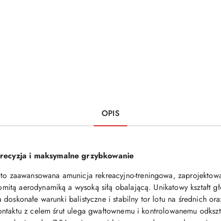
OPIS
recyzja i maksymalne grzybkowanie
to zaawansowana amunicja rekreacyjno-treningowa, zaprojektowa
itą aerodynamiką a wysoką siłą obalającą. Unikatowy kształt gł
doskonałe warunki balistyczne i stabilny tor lotu na średnich or
ontaktu z celem śrut ulega gwałtownemu i kontrolowanemu odkszt