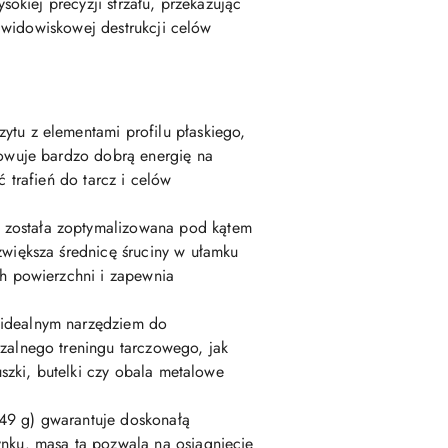
kiej precyzji strzału, przekazując
 widowiskowej destrukcji celów
ytu z elementami profilu płaskiego,
howuje bardzo dobrą energię na
 trafień do tarcz i celów
u została zoptymalizowana pod kątem
zwiększa średnicę śruciny w ułamku
ch powierzchni i zapewnia
 idealnym narzędziem do
zalnego treningu tarczowego, jak
uszki, butelki czy obala metalowe
49 g) gwarantuje doskonałą
nku. masa ta pozwala na osiągnięcie