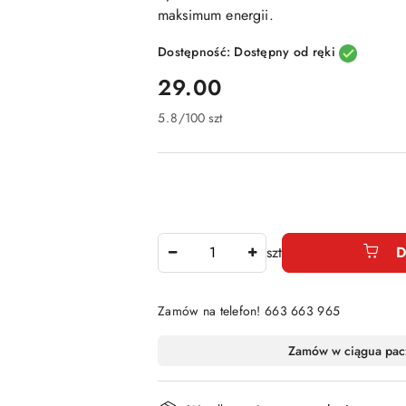
maksimum energii.
Dostępność:
Dostępny od ręki
cena:
29.00
5.8
/
100 szt
Ilość
szt
D
Zamów na telefon! 663 663 965
Dostępność
Zamów w ciągu
a pac
i