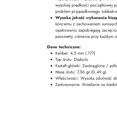
wysokiej prędkości początkowej p
problem przypadkowego odskakiwa
Wysoka jakość wykonania hisz
koncernu z zachowaniem surowych 
opakowaniu zapobiegają zacięciom
parametry ciśnienia przy każdym o
Dane techniczne:
Kaliber: 4,5 mm (.177)
Typ śrutu: Diabolo
Kształt główki: Zaokrąglona / pół
Masa śrutu: 7,56 gr (0,49 g)
Właściwości: Wysoka zdolność do
Zastosowanie: Strzelanie na średni