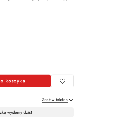
o koszyka
Zostaw telefon
Wyślij
zkę wyślemy dziś!