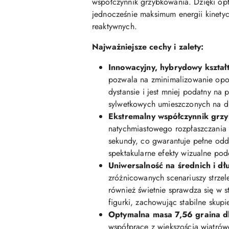
współczynnik grzybkowania. Dzięki opt
jednocześnie maksimum energii kinetyc
reaktywnych.
Najważniejsze cechy i zalety:
Innowacyjny, hybrydowy kształt
pozwala na zminimalizowanie opor
dystansie i jest mniej podatny na
sylwetkowych umieszczonych na d
Ekstremalny współczynnik grzy
natychmiastowego rozpłaszczania 
sekundy, co gwarantuje pełne odd
spektakularne efekty wizualne pod
Uniwersalność na średnich i dł
zróżnicowanych scenariuszy strze
również świetnie sprawdza się w s
figurki, zachowując stabilne skup
Optymalna masa 7,56 graina dla 
współpracę z większością wiatrów