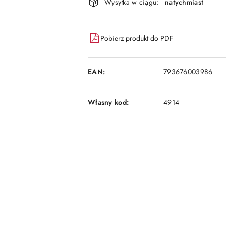
dostawa
Wysyłka w ciągu:
natychmiast
Pobierz produkt do PDF
EAN:
793676003986
Własny kod:
4914