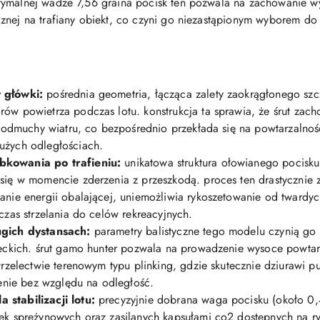
ymalnej wadze 7,56 graina pocisk ten pozwala na zachowanie wyso
znej na trafiany obiekt, co czyni go niezastąpionym wyborem do
 główki:
pośrednia geometria, łącząca zalety zaokrągłonego szcz
ów powietrza podczas lotu. konstrukcja ta sprawia, że śrut zac
 podmuchy wiatru, co bezpośrednio przekłada się na powtarzalność
użych odległościach.
bkowania po trafieniu:
unikatowa struktura ołowianego pocisk
się w momencie zderzenia z przeszkodą. proces ten drastycznie 
anie energii obalającej, uniemożliwia rykoszetowanie od twardy
czas strzelania do celów rekreacyjnych.
ugich dystansach:
parametry balistyczne tego modelu czynią go
leckich. śrut gamo hunter pozwala na prowadzenie wysoce powtar
trzelectwie terenowym typu plinking, gdzie skutecznie dziurawi p
ienie bez względu na odległość.
stabilizacji lotu:
precyzyjnie dobrana waga pocisku (około 0,
ek sprężynowych oraz zasilanych kapsułami co2 dostępnych na ry