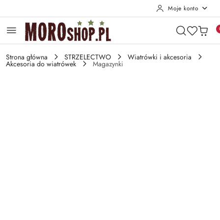
Moje konto
Przejdź do treści głównej
Przejdź do wyszukiwarki
Przejdź do moje konto
Przejdź do menu głównego
Przejdź do opisu produktu
Przejdź do stopki
Strona główna
STRZELECTWO
Wiatrówki i akcesoria
Akcesoria do wiatrówek
Magazynki