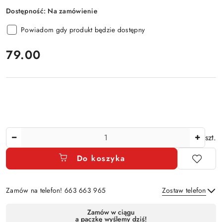
Dostępność:
Na zamówienie
Powiadom gdy produkt będzie dostępny
cena:
79.00
Ilość
szt.
Do koszyka
Zamów na telefon! 663 663 965
Zostaw telefon
Dostępność
Zamów w ciągu
a paczkę wyślemy dziś!