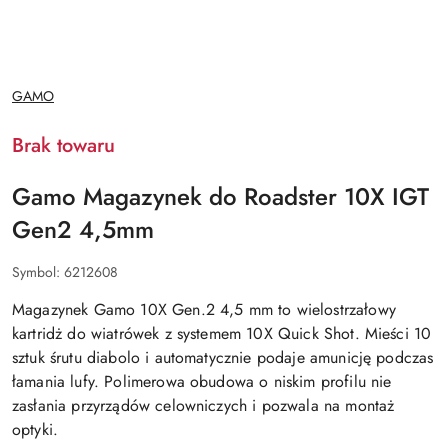
NAZWA
GAMO
PRODUCENTA:
Brak towaru
Gamo Magazynek do Roadster 10X IGT
Gen2 4,5mm
Symbol:
6212608
Magazynek Gamo 10X Gen.2 4,5 mm to wielostrzałowy
kartridż do wiatrówek z systemem 10X Quick Shot. Mieści 10
sztuk śrutu diabolo i automatycznie podaje amunicję podczas
łamania lufy. Polimerowa obudowa o niskim profilu nie
zasłania przyrządów celowniczych i pozwala na montaż
optyki.