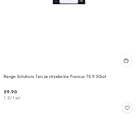
Range Solutions Tarcze strzeleckie Francuz TS-9 50szt
59.90
Cena:
1.2
/
1 szt