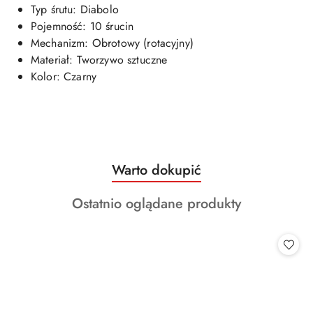
Typ śrutu: Diabolo
Pojemność: 10 śrucin
Mechanizm: Obrotowy (rotacyjny)
Materiał: Tworzywo sztuczne
Kolor: Czarny
Produkty
Warto dokupić
Pomiń karuzelę produktów
o
Produkty
Ostatnio oglądane produkty
statusie:
o
statusie: