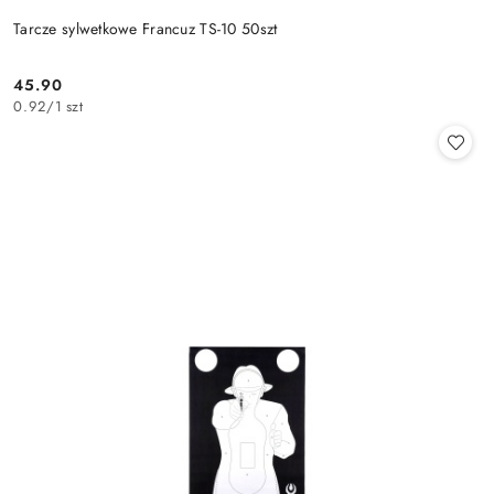
Tarcze sylwetkowe Francuz TS-10 50szt
45.90
Cena:
0.92
/
1 szt