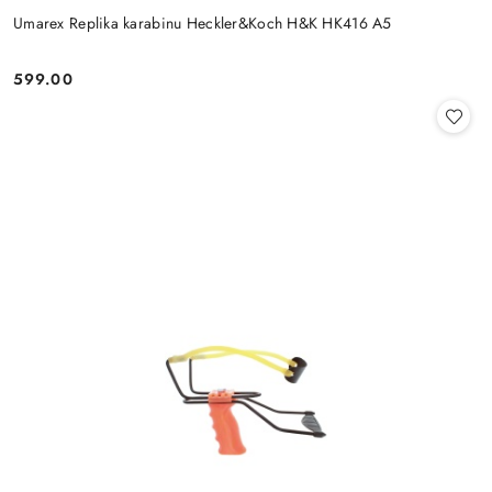
Umarex Replika karabinu Heckler&Koch H&K HK416 A5
599.00
Cena: