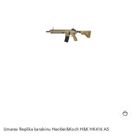
Umarex Replika karabinu Heckler&Koch H&K HK416 A5