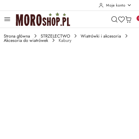
Moje konto
Przejdź do treści głównej
Przejdź do wyszukiwarki
Przejdź do moje konto
Przejdź do menu głównego
Przejdź do opisu produktu
Przejdź do stopki
Strona główna
STRZELECTWO
Wiatrówki i akcesoria
Akcesoria do wiatrówek
Kabury