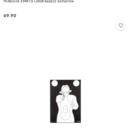
Nitecore EMR15 Odstraszacz komarów
69.90
Cena: