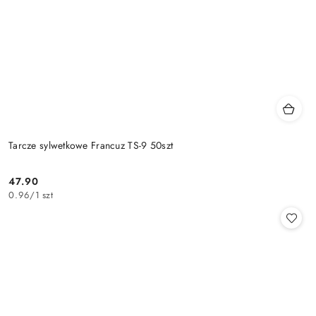
Tarcze sylwetkowe Francuz TS-9 50szt
47.90
Cena:
0.96
/
1 szt