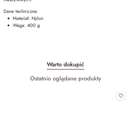
Dane techniczne:
Materiał: Nylon
Waga: 400 g
Produkty
Warto dokupić
Pomiń karuzelę produktów
o
Produkty
Ostatnio oglądane produkty
statusie:
o
statusie: