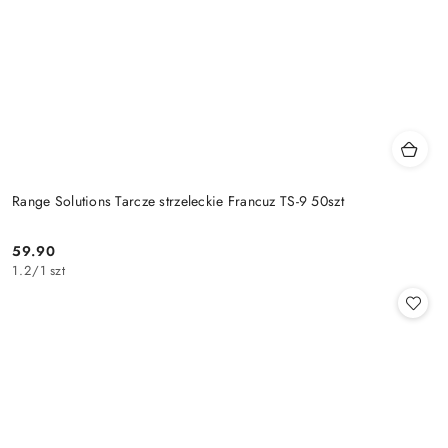
Range Solutions Tarcze strzeleckie Francuz TS-9 50szt
59.90
Cena:
1.2
/
1 szt