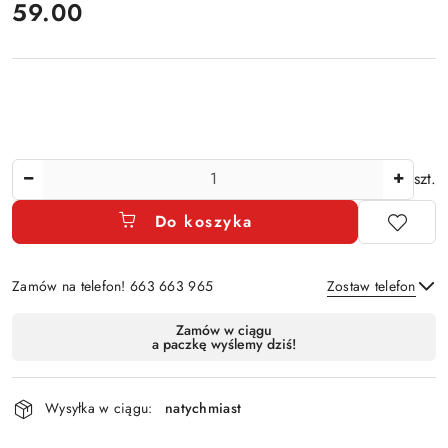
cena:
59.00
Ilość
szt.
Do koszyka
Zamów na telefon! 663 663 965
Zostaw telefon
Dostępność
Zamów w ciągu
a paczkę wyślemy dziś!
i
Wyślij
dostawa
Wysyłka w ciągu:
natychmiast