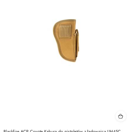
Blackfire ACP Coyote Kabura do pistoletów z ładownicą UH45C