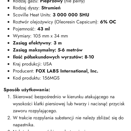
Rodzaj gazu:
Pieprzowy
(nie palny)
Rodzaj dyszy:
Strumień
Scoville Heat Units:
3 000 000 SHU
Roztwór olejożywicy (Oleoresin Capsicum):
6% OC
Pojemność:
43 ml
Wymiary: 105 mm x 34 mm
Zasięg efektywny
:
3 m
Zasięg maksymalny: 5-6 metrów
Ilość półsekundowych wyrzutów: 8-10
Kraj produkcji: USA
Producent:
FOX LABS International, Inc.
Kod produktu: 156MGS
Sposób użytkowania:
Skierować bezpośrednio w kierunku atakującego na
wysokości klatki piersiowej lub twarzy i nacisnąć przycisk
zaworu rozpylającego.
W trakcie rozpylania substancji nie należy zbliżać się do
napastnika.