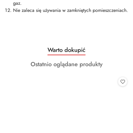
gaz.
Nie zaleca się używania w zamkniętych pomieszczeniach.
Produkty
Warto dokupić
Pomiń karuzelę produktów
o
Produkty
Ostatnio oglądane produkty
statusie:
o
statusie: