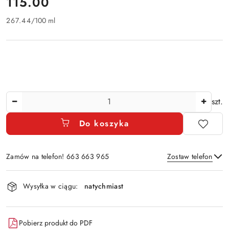
cena:
115.00
267.44
/
100 ml
Ilość
szt.
Do koszyka
Zamów na telefon! 663 663 965
Zostaw telefon
Dostępność
Wysyłka w ciągu:
natychmiast
i
Wyślij
dostawa
Pobierz produkt do PDF