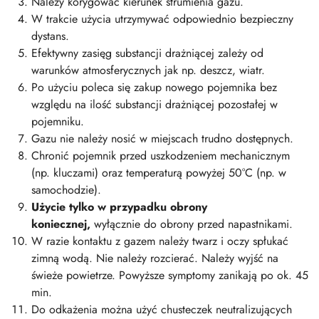
Należy korygować kierunek strumienia gazu.
W trakcie użycia utrzymywać odpowiednio bezpieczny
dystans.
Efektywny zasięg substancji drażniącej zależy od
warunków atmosferycznych jak np. deszcz, wiatr.
Po użyciu poleca się zakup nowego pojemnika bez
względu na ilość substancji drażniącej pozostałej w
pojemniku.
Gazu nie należy nosić w miejscach trudno dostępnych.
Chronić pojemnik przed uszkodzeniem mechanicznym
(np. kluczami) oraz temperaturą powyżej 50°C (np. w
samochodzie).
Użycie tylko w przypadku obrony
koniecznej,
wyłącznie do obrony przed napastnikami.
W razie kontaktu z gazem należy twarz i oczy spłukać
zimną wodą. Nie należy rozcierać. Należy wyjść na
świeże powietrze. Powyższe symptomy zanikają po ok. 45
min.
Do odkażenia można użyć chusteczek neutralizujących