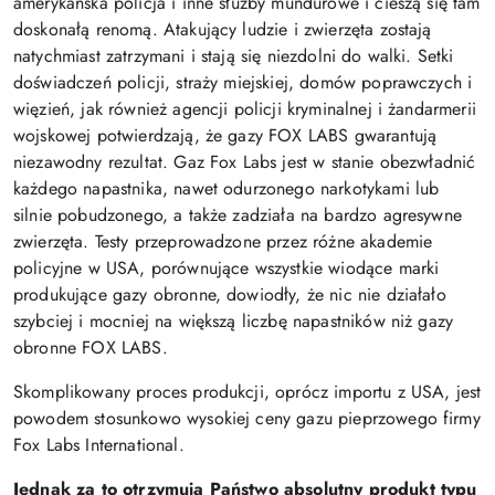
amerykańska policja i inne służby mundurowe i cieszą się tam
doskonałą renomą. Atakujący ludzie i zwierzęta zostają
natychmiast zatrzymani i stają się niezdolni do walki. Setki
doświadczeń policji, straży miejskiej, domów poprawczych i
więzień, jak również agencji policji kryminalnej i żandarmerii
wojskowej potwierdzają, że gazy FOX LABS gwarantują
niezawodny rezultat. Gaz Fox Labs jest w stanie obezwładnić
każdego napastnika, nawet odurzonego narkotykami lub
silnie pobudzonego, a także zadziała na bardzo agresywne
zwierzęta. Testy przeprowadzone przez różne akademie
policyjne w USA, porównujące wszystkie wiodące marki
produkujące gazy obronne, dowiodły, że nic nie działało
szybciej i mocniej na większą liczbę napastników niż gazy
obronne FOX LABS.
Skomplikowany proces produkcji, oprócz importu z USA, jest
powodem stosunkowo wysokiej ceny gazu pieprzowego firmy
Fox Labs International.
Jednak za to otrzymują Państwo absolutny produkt typu