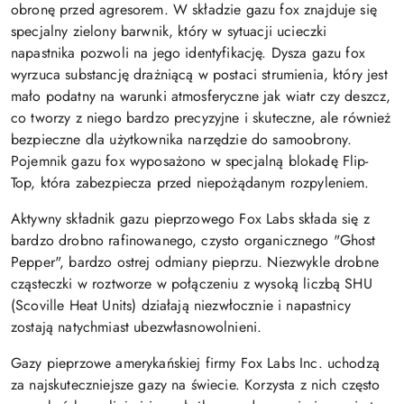
obronę przed agresorem. W składzie gazu fox znajduje się
specjalny zielony barwnik, który w sytuacji ucieczki
napastnika pozwoli na jego identyfikację. Dysza gazu fox
wyrzuca substancję drażniącą w postaci strumienia, który jest
mało podatny na warunki atmosferyczne jak wiatr czy deszcz,
co tworzy z niego bardzo precyzyjne i skuteczne, ale również
bezpieczne dla użytkownika narzędzie do samoobrony.
Pojemnik gazu fox wyposażono w specjalną blokadę Flip-
Top, która zabezpiecza przed niepożądanym rozpyleniem.
Aktywny składnik gazu pieprzowego Fox Labs składa się z
bardzo drobno rafinowanego, czysto organicznego "Ghost
Pepper", bardzo ostrej odmiany pieprzu. Niezwykle drobne
cząsteczki w roztworze w połączeniu z wysoką liczbą SHU
(Scoville Heat Units) działają niezwłocznie i napastnicy
zostają natychmiast ubezwłasnowolnieni.
Gazy pieprzowe amerykańskiej firmy Fox Labs Inc. uchodzą
za najskuteczniejsze gazy na świecie. Korzysta z nich często