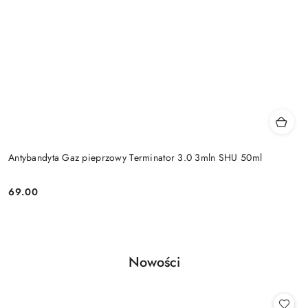
Antybandyta Gaz pieprzowy Terminator 3.0 3mln SHU 50ml
69.00
Cena:
Produkty
Nowości
Pomiń karuzelę produktów
o
statusie: