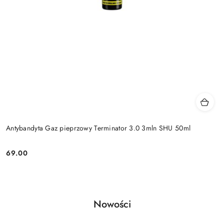
Antybandyta Gaz pieprzowy Terminator 3.0 3mln SHU 50ml
69.00
Cena:
Produkty
Nowości
Pomiń karuzelę produktów
o