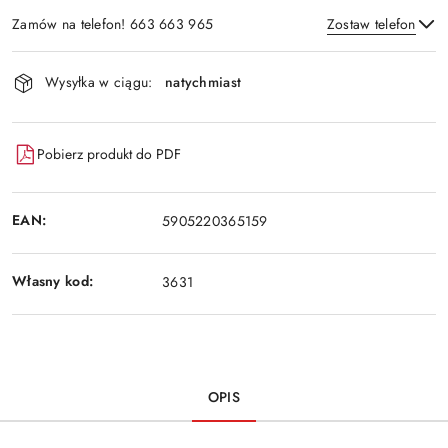
Zamów na telefon! 663 663 965
Zostaw telefon
Dostępność
Wysyłka w ciągu:
natychmiast
i
Wyślij
dostawa
Pobierz produkt do PDF
EAN:
5905220365159
Własny kod:
3631
OPIS