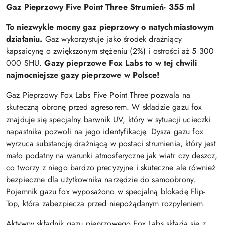
Gaz Pieprzowy Five Point Three
Strumień- 355 ml
To niezwykle mocny gaz pieprzowy o natychmiastowym
działaniu.
Gaz wykorzystuje jako środek drażniący
kapsaicynę o zwiększonym stężeniu (2%) i ostrości aż 5 300
000 SHU.
Gazy pieprzowe Fox Labs to w tej chwili
najmocniejsze gazy pieprzowe w Polsce!
Gaz Pieprzowy Fox Labs Five Point Three pozwala na
skuteczną obronę przed agresorem. W składzie gazu fox
znajduje się specjalny barwnik UV, który w sytuacji ucieczki
napastnika pozwoli na jego identyfikację. Dysza gazu fox
wyrzuca substancję drażniącą w postaci strumienia, który jest
mało podatny na warunki atmosferyczne jak wiatr czy deszcz,
co tworzy z niego bardzo precyzyjne i skuteczne ale również
bezpieczne dla użytkownika narzędzie do samoobrony.
Pojemnik gazu fox wyposażono w specjalną blokadę Flip-
Top, która zabezpiecza przed niepożądanym rozpyleniem.
Aktywny składnik gazu pieprzowego Fox Labs składa się z