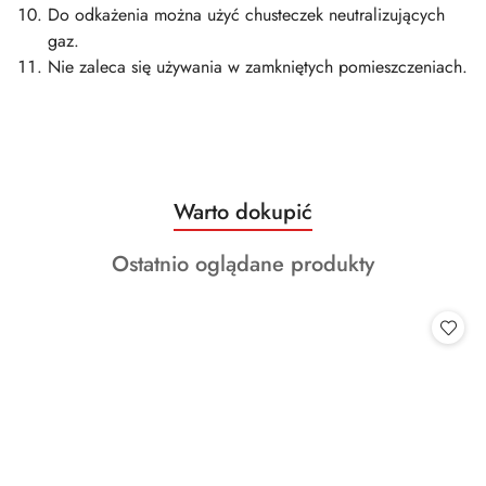
Do odkażenia można użyć chusteczek neutralizujących
gaz.
Nie zaleca się używania w zamkniętych pomieszczeniach.
Produkty
Warto dokupić
Pomiń karuzelę produktów
o
Produkty
Ostatnio oglądane produkty
statusie:
o
statusie: