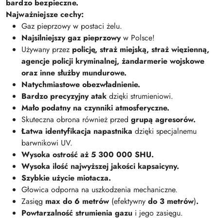
bardzo bezpieczne.
Najważniejsze cechy:
Gaz pieprzowy w postaci żelu.
Najsilniejszy gaz
pieprzowy
w Polsce!
Używany przez
policję, straż miejską, straż więzienną,
agencje policji kryminalnej, żandarmerie wojskowe
oraz inne służby mundurowe.
N
atychmiastowe obezwładnienie.
Bardzo precyzyjny atak
dzięki strumieniowi.
Mało podatny na czynniki atmosferyczne.
Skuteczna obrona również przed
grupą agresorów.
Łatwa identyfikacja napastnika
dzięki specjalnemu
barwnikowi UV.
Wysoka ostrość aż 5 300 000 SHU.
Wysoka ilość najwyższej jakości kapsaicyny.
Szybkie użycie miotacza.
Głowica odporna na uszkodzenia mechaniczne.
Zasięg
max
do 6 metrów
(efektywny
do 3
metrów
)
.
Powtarzalność strumienia gazu
i jego zasięgu.