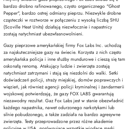
bardzo drobno rafinowanego, czysto organicznego "Ghost
Pepper", bardzo ostrej odmiany pieprzu. Niezwykle drobne
cząsteczki w roztworze w połączeniu z wysoką liczbą SHU
(Scoville Heat Units) działają niezwłocznie i napastnicy
zostają natychmiast ubezwłasnowolnieni.
Gazy pieprzowe amerykańskiej firmy Fox Labs Inc. uchodzą
za najskuteczniejsze gazy na świecie. Korzysta z nich często
amerykańska policja i inne służby mundurowe i cieszą się tam
oskonałą renomą. Atakujący ludzie i zwierzęta zostają
natychmiast zatrzymani i stają się niezdolni do walki. Setki
doświadczeń policji, straży miejskiej, domów poprawczych i
więzień, jak również agencji policji kryminalnej i żandarmerii
wojskowej potwierdzają, że gazy FOX LABS gwarantują
niezawodny rezultat. Gaz Fox Labs jest w stanie obezwładnić
każdego napastnika, nawet odurzonego narkotykami lub
silnie pobudzonego, a także zadziała na bardzo agresywne
zwierzęta. Testy przeprowadzone przez różne akademie
policyjne w USA, porównujące wszystkie wiodące marki