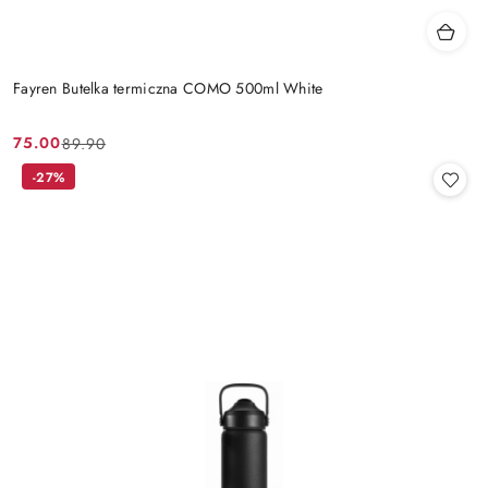
Fayren Butelka termiczna COMO 500ml White
75.00
89.90
Cena
Cena
promocyjna:
przed
-27%
promocją: