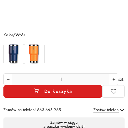
Wariant
Kolor/Wzór
Ilość
szt.
Do koszyka
Zamów na telefon! 663 663 965
Zostaw telefon
Dostępność
Zamów w ciągu
a paczkę wyślemy dziś!