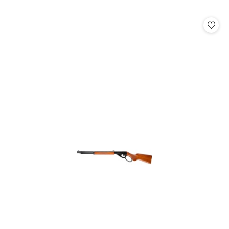
o
statusie: