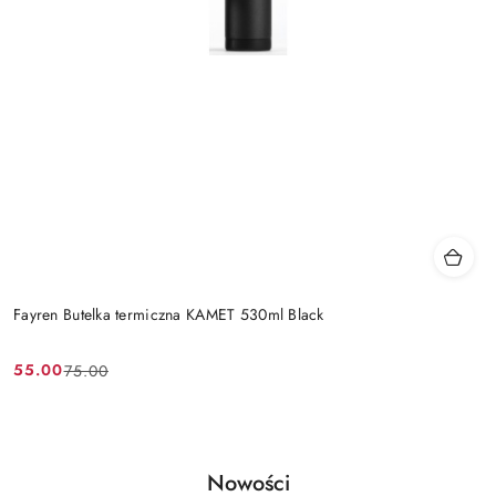
Fayren Butelka termiczna KAMET 530ml Black
55.00
75.00
Cena
Cena
promocyjna:
przed
promocją:
Produkty
Nowości
Pomiń karuzelę produktów