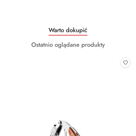
Produkty
Warto dokupić
Pomiń karuzelę produktów
o
Produkty
Ostatnio oglądane produkty
statusie:
o
statusie: