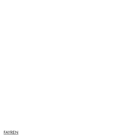
NAZWA
FAYREN
PRODUCENTA: