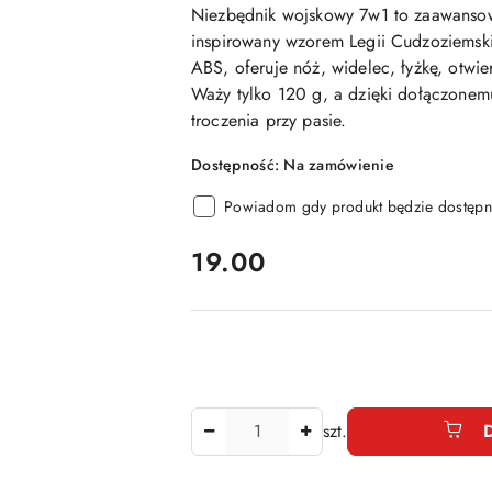
Niezbędnik wojskowy 7w1 to zaawansow
inspirowany wzorem Legii Cudzoziemskie
ABS, oferuje nóż, widelec, łyżkę, otwier
Waży tylko 120 g, a dzięki dołączonemu
troczenia przy pasie.
Dostępność:
Na zamówienie
Powiadom gdy produkt będzie dostępn
cena:
19.00
Ilość
szt.