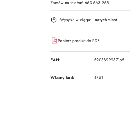
Zamów na telefon! 663 663 965
Dostępność
Wysyłka w ciągu:
natychmiast
i
dostawa
Pobierz produkt do PDF
EAN:
5903899937165
Własny kod:
4851