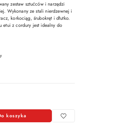
any zestaw sztućców i narzędzi
j. Wykonany ze stali nierdzewnej i
acz, korkociąg, śrubokręt i dłutko.
 etui z cordury jest idealny do
y
Do koszyka