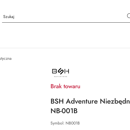
styczna
NAZWA
PRODUCENTA:
BSH
ADVENTURE
Brak towaru
BSH Adventure Niezbędni
NB-001B
Symbol:
NB001B