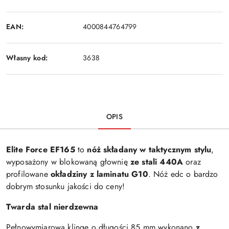
EAN:
4000844764799
Własny kod:
3638
OPIS
Elite Force EF165
to
nóż składany w taktycznym stylu
,
wyposażony w blokowaną głownię
ze stali 440A
oraz
profilowane
okładziny z laminatu G10
. Nóż edc o bardzo
dobrym stosunku jakości do ceny!
Twarda stal nierdzewna
Pełnowymiarową klingę o długości 85 mm wykonano
z