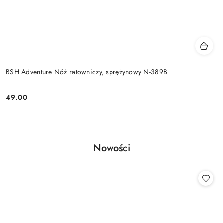
BSH Adventure Nóż ratowniczy, sprężynowy N-389B
49.00
Cena:
Produkty
Nowości
Pomiń karuzelę produktów
o
statusie: