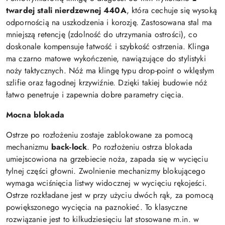
twardej stali nierdzewnej 440A
, która cechuje się wysoką
odpornością na uszkodzenia i korozję. Zastosowana stal ma
mniejszą retencję (zdolność do utrzymania ostrości), co
doskonale kompensuje łatwość i szybkość ostrzenia. Klinga
ma czarno matowe wykończenie, nawiązujące do stylistyki
noży taktycznych. Nóż ma klingę typu drop-point o wklęsłym
szlifie oraz łagodnej krzywiźnie. Dzięki takiej budowie nóż
łatwo penetruje i zapewnia dobre parametry cięcia.
Mocna blokada
Ostrze po rozłożeniu zostaje zablokowane za pomocą
mechanizmu
back-lock
. Po rozłożeniu ostrza blokada
umiejscowiona na grzebiecie noża, zapada się w wycięciu
tylnej części głowni. Zwolnienie mechanizmy blokującego
wymaga wciśnięcia listwy widocznej w wycięciu rękojeści.
Ostrze rozkładane jest w przy użyciu dwóch rąk, za pomocą
powiększonego wycięcia na paznokieć. To klasyczne
rozwiązanie jest to kilkudziesięciu lat stosowane m.in. w