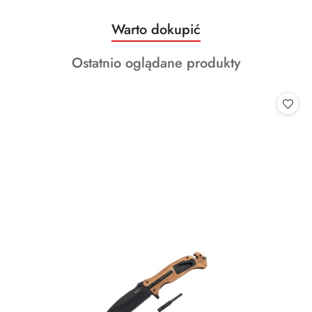
Produkty
Warto dokupić
Pomiń karuzelę produktów
o
Produkty
Ostatnio oglądane produkty
statusie:
o
statusie: