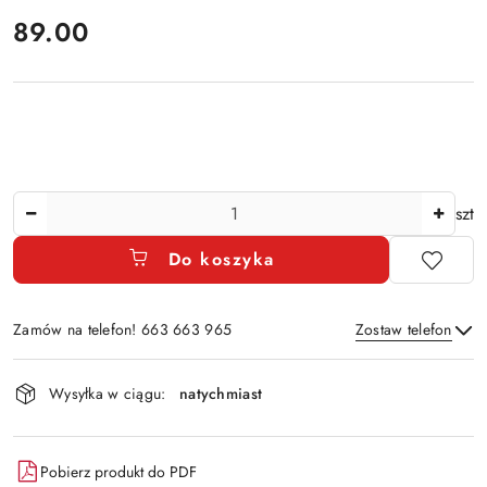
cena:
89.00
Ilość
szt
Do koszyka
Zamów na telefon! 663 663 965
Zostaw telefon
Dostępność
Wysyłka w ciągu:
natychmiast
i
Wyślij
dostawa
Pobierz produkt do PDF