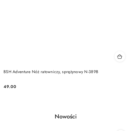
BSH Adventure Nóż ratowniczy, sprężynowy N-389B
49.00
Cena:
Produkty
Nowości
Pomiń karuzelę produktów
o