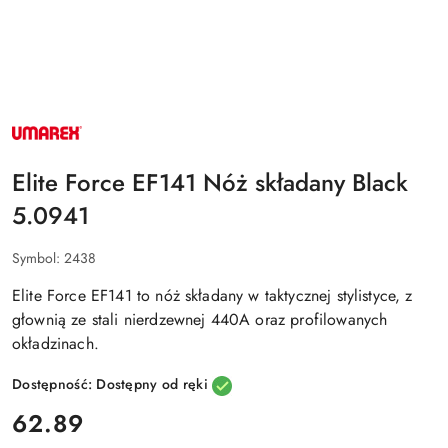
NAZWA
PRODUCENTA:
UMAREX
Elite Force EF141 Nóż składany Black
5.0941
Symbol:
2438
Elite Force EF141
to nóż składany w taktycznej stylistyce, z
głownią ze stali nierdzewnej 440A oraz profilowanych
okładzinach.
Dostępność:
Dostępny od ręki
cena:
62.89