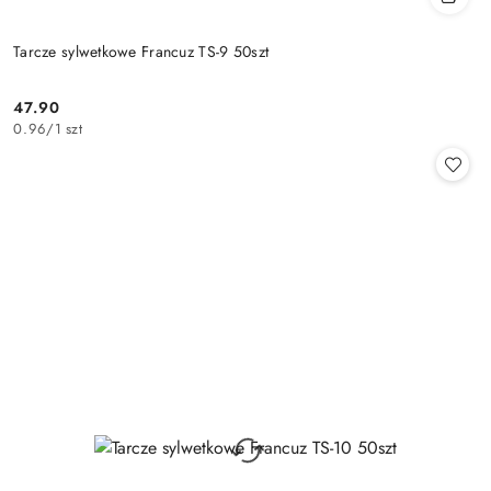
Tarcze sylwetkowe Francuz TS-9 50szt
47.90
Cena:
0.96
/
1 szt