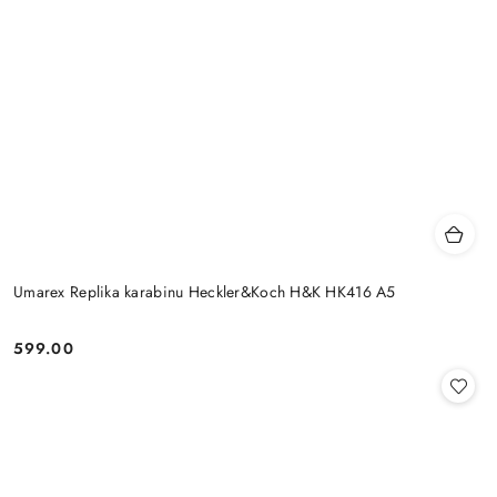
Umarex Replika karabinu Heckler&Koch H&K HK416 A5
599.00
Cena: