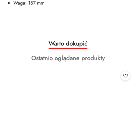
Waga: 187 mm
Produkty
Warto dokupić
Pomiń karuzelę produktów
o
Produkty
Ostatnio oglądane produkty
statusie:
o
statusie: