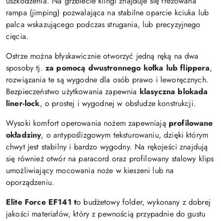
uszkodzenia. Na grzbiecie klingi znajduje się frezowana
rampa (jimping) pozwalająca na stabilne oparcie kciuka lub
palca wskazującego podczas strugania, lub precyzyjnego
cięcia.
Ostrze można błyskawicznie otworzyć jedną ręką na dwa
sposoby tj.
za pomocą dwustronnego kołka lub flippera
,
rozwiązania te są wygodne dla osób prawo i leworęcznych.
Bezpieczeństwo użytkowania zapewnia
klasyczna blokada
liner-lock
, o prostej i wygodnej w obsłudze konstrukcji.
Wysoki komfort operowania nożem zapewniają
profilowane
okładziny
, o antypoślizgowym teksturowaniu, dzięki którym
chwyt jest stabilny i bardzo wygodny. Na rękojeści znajdują
się również otwór na paracord oraz profilowany stalowy klips
umożliwiający mocowania noże w kieszeni lub na
oporządzeniu.
Elite Force EF141 t
o budżetowy folder, wykonany z dobrej
jakości materiałów, który z pewnością przypadnie do gustu