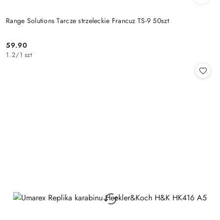
Range Solutions Tarcze strzeleckie Francuz TS-9 50szt
59.90
Cena:
1.2
/
1 szt