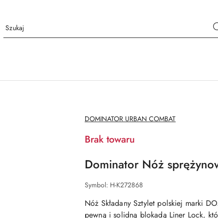
NAZWA
DOMINATOR URBAN COMBAT
PRODUCENTA:
Brak towaru
Dominator Nóż sprężynow
Symbol:
H-K272868
Nóż Składany Sztylet polskiej marki 
pewną i solidną blokadą Liner Lock, 