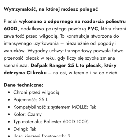
Wytrzymałość, na której możesz polegać
Plecak
wykonano z odpornego na rozdarcia poliestru
600D
, dodatkowo pokrytego powłoką
PVC
, która chroni
zawartość przed wilgocią. To konstrukcja stworzona do
intensywnego użytkowania – niezależnie od pogody i
warunków. Wygodny uchwyt transportowy pozwala łatwo
przenosić plecak w ręku, gdy liczy się szybka zmiana
scenariusza.
Defpak Ranger 25 L to plecak, który
dotrzyma Ci kroku
– na osi, w terenie i na co dzień.
Dane techniczne:
Chroni przed wilgocią
Pojemność: 25 L
Kompatybilność z systemem MOLLE: Tak
Kolor: Czarny
Typ materiału: Poliester 600D 100%
D-ringi: Tak
Ilosc kieszeni frontowych: 2