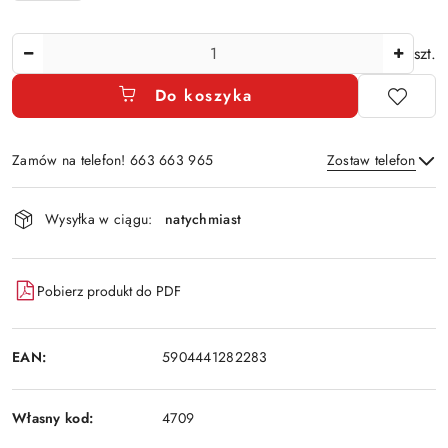
Ilość
szt.
Do koszyka
Zamów na telefon! 663 663 965
Zostaw telefon
Dostępność
Wysyłka w ciągu:
natychmiast
i
Wyślij
dostawa
Pobierz produkt do PDF
EAN:
5904441282283
Własny kod:
4709