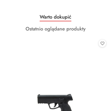
Produkty
Warto dokupić
Pomiń karuzelę produktów
o
Produkty
Ostatnio oglądane produkty
statusie:
o
statusie: