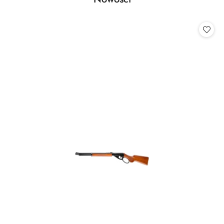
Pomiń karuzelę produktów
o
statusie: