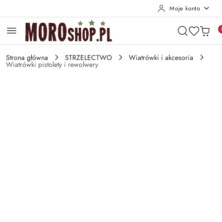
Moje konto
Przejdź do treści głównej
Przejdź do wyszukiwarki
Przejdź do moje konto
Przejdź do menu głównego
Przejdź do opisu produktu
Przejdź do stopki
Strona główna
STRZELECTWO
Wiatrówki i akcesoria
Wiatrówki pistolety i rewolwery