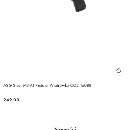
ASG Steyr M9-A1 Pistolet Wiatrówka CO2 16088
249.00
Cena:
Produkty
Nowości