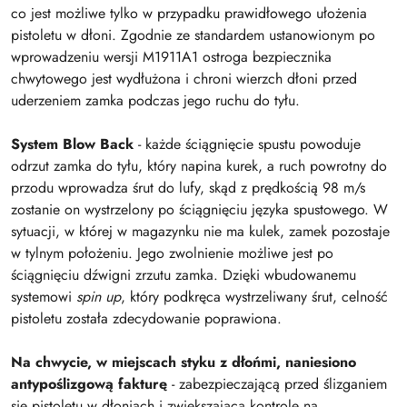
co jest możliwe tylko w przypadku prawidłowego ułożenia
pistoletu w dłoni. Zgodnie ze standardem ustanowionym po
wprowadzeniu wersji M1911A1 ostroga bezpiecznika
chwytowego jest wydłużona i chroni wierzch dłoni przed
uderzeniem zamka podczas jego ruchu do tyłu.
System Blow Back
- każde ściągnięcie spustu powoduje
odrzut zamka do tyłu, który napina kurek, a ruch powrotny do
przodu wprowadza śrut do lufy, skąd z prędkością 98 m/s
zostanie on wystrzelony po ściągnięciu języka spustowego. W
sytuacji, w której w magazynku nie ma kulek, zamek pozostaje
w tylnym położeniu. Jego zwolnienie możliwe jest po
ściągnięciu dźwigni zrzutu zamka. Dzięki wbudowanemu
systemowi
spin up
, który podkręca wystrzeliwany śrut, celność
pistoletu została zdecydowanie poprawiona.
Na chwycie, w miejscach styku z dłońmi, naniesiono
antypoślizgową fakturę
- zabezpieczającą przed ślizganiem
się pistoletu w dłoniach i zwiększającą kontrolę na