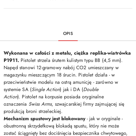
OPIS
Wykonana w całości z metalu, ciężka replika-wiatrówka
P1911.
Pistolet strzela śrutem kulistym typu BB (4,5 mm).
Napęd stanowi 12-gramowy nabój CO2 umieszczany w
magazynku mieszczącym 18 śrucin. Pistolet działa - w
przeciwieństwie modelu na ostrą amunicję - zarówno w
systemie SA (
Single Action
) jak i DA (
Double
Action
). Pistolet na korpusie posiada oryginalne
oznaczenia
Swiss Arms
, szwajcarskiej firmy zajmującej się
produkcją broni strzeleckiej.
Mechanizm spustowy jest blokowany
- jak w oryginale -
obustronną skrzydełkową blokadą spustu, który nie może
zostać ściągnięty bez dociśnięcia bezpiecznika chwytowego,