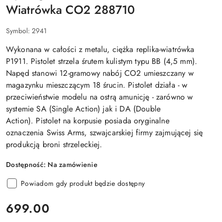
Wiatrówka CO2 288710
Symbol:
2941
Wykonana w całości z metalu, ciężka replika-wiatrówka
P1911.
Pistolet strzela śrutem kulistym typu BB (4,5 mm).
Napęd stanowi 12-gramowy nabój CO2 umieszczany w
magazynku mieszczącym 18 śrucin. Pistolet działa - w
przeciwieństwie modelu na ostrą amunicję - zarówno w
systemie SA (Single Action) jak i DA (Double
Action). Pistolet na korpusie posiada oryginalne
oznaczenia Swiss Arms, szwajcarskiej firmy zajmującej się
produkcją broni strzeleckiej.
Dostępność:
Na zamówienie
Powiadom gdy produkt będzie dostępny
cena:
699.00