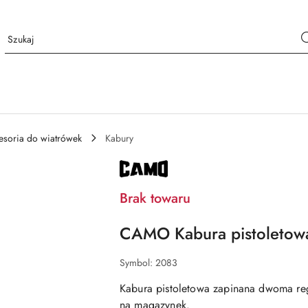
esoria do wiatrówek
Kabury
NAZWA
PRODUCENTA:
CAMO
Brak towaru
CAMO Kabura pistoletow
Symbol:
2083
Kabura pistoletowa zapinana dwoma re
na magazynek.