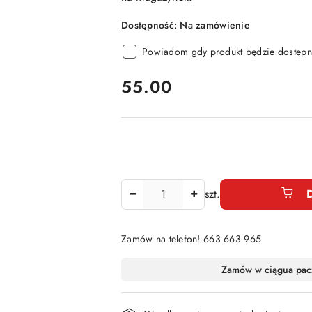
Dostępność:
Na zamówienie
Powiadom gdy produkt będzie dostępn
cena:
55.00
Ilość
szt.
Zamów na telefon! 663 663 965
Dostępność
Zamów w ciągu
a pac
i