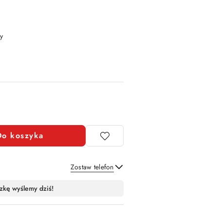
y
Do koszyka
Zostaw telefon
Wyślij
zkę wyślemy dziś!