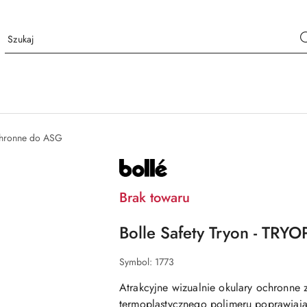
chronne do ASG
NAZWA
PRODUCENTA:
BOLLE
SAFETY
Brak towaru
Bolle Safety Tryon - TRY
Symbol:
1773
Atrakcyjne wizualnie okulary ochronn
termoplastycznego polimeru poprawiają