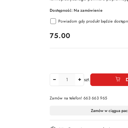
Dostępność:
Na zamówienie
Powiadom gdy produkt będzie dostępn
cena:
75.00
Ilość
szt.
Zamów na telefon! 663 663 965
Dostępność
Zamów w ciągu
a pac
i