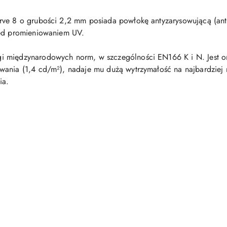
ve 8 o grubości 2,2 mm posiada powłokę antyzarysowującą (anti-s
zed promieniowaniem UV.
 międzynarodowych norm, w szczególności EN166 K i N. Jest on
wania (1,4 cd/m²), nadaje mu dużą wytrzymałość na najbardziej
ia.