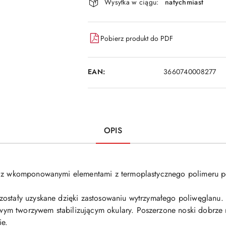
dostawa
Wysyłka w ciągu:
natychmiast
Pobierz produkt do PDF
EAN:
3660740008277
OPIS
e z wkomponowanymi elementami z termoplastycznego polimeru po
ostały uzyskane dzięki zastosowaniu wytrzymałego poliwęglanu. 
m tworzywem stabilizującym okulary. Poszerzone noski dobrze r
ie.