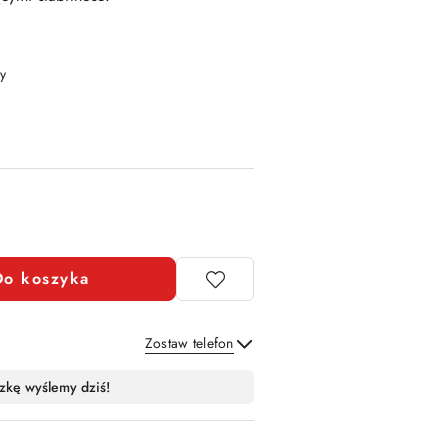
y
Do koszyka
Zostaw telefon
Wyślij
zkę wyślemy dziś!