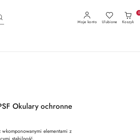
Moje konto
Ulubione
Koszyk
OPSF Okulary ochronne
e z wkomponowanymi elementami z
cymi stabilność.