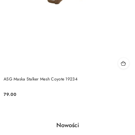
ASG Maska Stalker Mesh Coyote 19234
79.00
Cena:
Produkty
Nowości
Pomiń karuzelę produktów
o