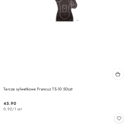
Tarcze sylwetkowe Francuz TS-10 50szt
45.90
Cena:
0.92
/
1 szt