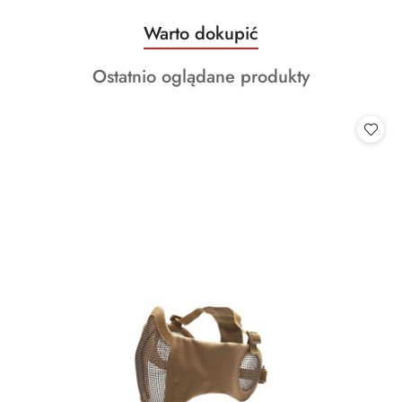
Produkty
Warto dokupić
Pomiń karuzelę produktów
o
Produkty
Ostatnio oglądane produkty
statusie:
o
statusie: