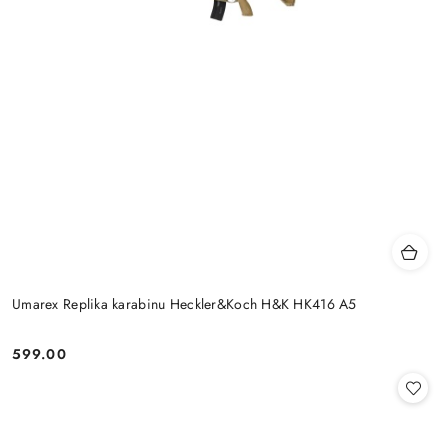
Umarex Replika karabinu Heckler&Koch H&K HK416 A5
599.00
Cena: