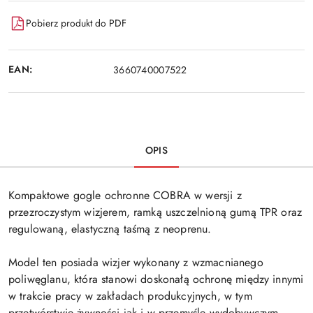
Pobierz produkt do PDF
EAN:
3660740007522
OPIS
Kompaktowe gogle ochronne COBRA w wersji z
przezroczystym wizjerem, ramką uszczelnioną gumą TPR oraz
regulowaną, elastyczną taśmą z neoprenu.
Model ten posiada wizjer wykonany z wzmacnianego
poliwęglanu, która stanowi doskonałą ochronę między innymi
w trakcie pracy w zakładach produkcyjnych, w tym
przetwórstwie żywności jak i w przemyśle wydobywczym.