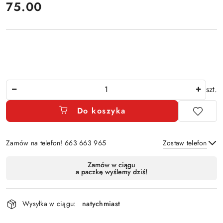
cena:
75.00
Ilość
szt.
Do koszyka
Zamów na telefon! 663 663 965
Zostaw telefon
Dostępność
Zamów w ciągu
a paczkę wyślemy dziś!
i
Wyślij
dostawa
Wysyłka w ciągu:
natychmiast