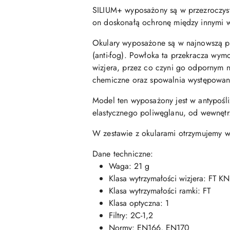
SILIUM+ wyposażony są w przezroczys
on doskonałą ochronę między innymi w 
Okulary wyposażone są w najnowszą po
(anti-fog). Powłoka ta przekracza wy
wizjera, przez co czyni go odpornym 
chemiczne oraz spowalnia występowan
Model ten wyposażony jest w antypośl
elastycznego poliwęglanu, od wewnętr
W zestawie z okularami otrzymujemy w
Dane techniczne:
Waga: 21 g
Klasa wytrzymałości wizjera: FT KN
Klasa wytrzymałości ramki: FT
Klasa optyczna: 1
Filtry: 2C-1,2
Normy: EN166, EN170