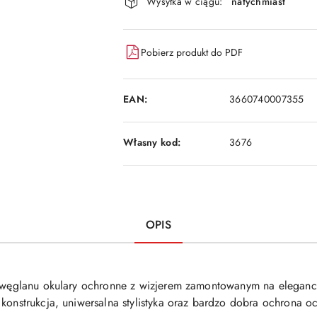
Wysyłka w ciągu:
natychmiast
i
dostawa
Pobierz produkt do PDF
EAN:
3660740007355
Własny kod:
3676
OPIS
oliwęglanu okulary ochronne z wizjerem zamontowanym na eleganc
konstrukcja, uniwersalna stylistyka oraz bardzo dobra ochrona ocz