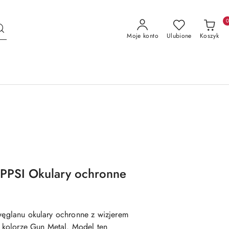
Moje konto
Ulubione
Koszyk
ILPPSI Okulary ochronne
iwęglanu okulary ochronne z wizjerem
kolorze Gun Metal. Model ten