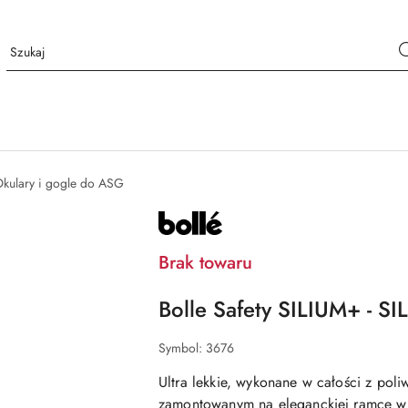
kulary i gogle do ASG
NAZWA
PRODUCENTA:
BOLLE
SAFETY
Brak towaru
Bolle Safety SILIUM+ - S
Symbol:
3676
Ultra lekkie, wykonane w całości z pol
zamontowanym na eleganckiej ramce w 