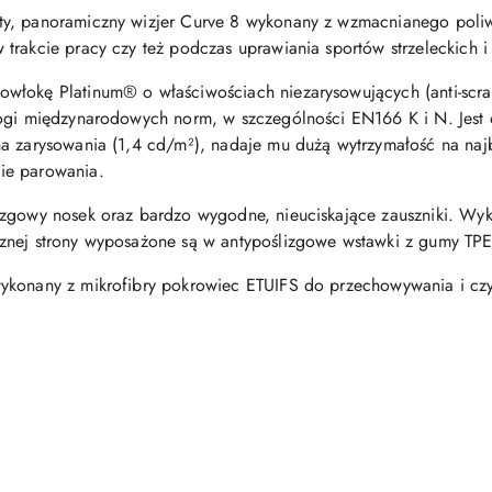
ty, panoramiczny wizjer Curve 8 wykonany z wzmacnianego poli
trakcie pracy czy też podczas uprawiania sportów strzeleckich 
włokę Platinum® o właściwościach niezarysowujących (anti-scra
mogi międzynarodowych norm, w szczególności EN166 K i N. Jest
na zarysowania (1,4 cd/m²), nadaje mu dużą wytrzymałość na naj
ie parowania.
izgowy nosek oraz bardzo wygodne, nieuciskające zauszniki. Wy
znej strony wyposażone są w antypoślizgowe wstawki z gumy TPE
ykonany z mikrofibry pokrowiec ETUIFS do przechowywania i czy