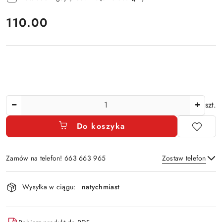
cena:
110.00
Ilość
szt.
Do koszyka
Zamów na telefon! 663 663 965
Zostaw telefon
Dostępność
Wysyłka w ciągu:
natychmiast
i
Wyślij
dostawa