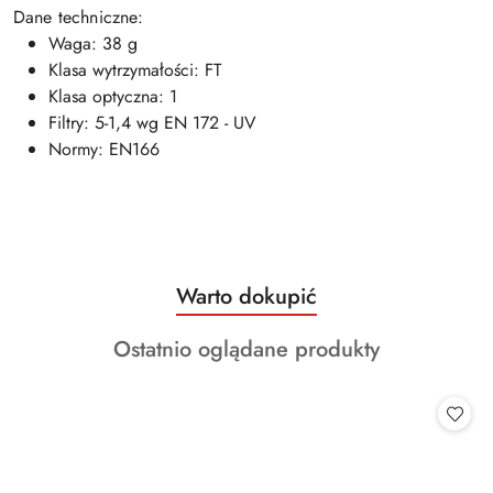
Dane techniczne:
Waga: 38 g
Klasa wytrzymałości: FT
Klasa optyczna: 1
Filtry: 5-1,4 wg EN 172 - UV
Normy: EN166
Produkty
Warto dokupić
Pomiń karuzelę produktów
o
Produkty
Ostatnio oglądane produkty
statusie:
o
statusie: