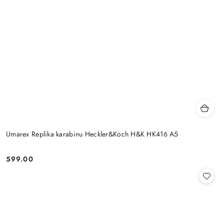
Umarex Replika karabinu Heckler&Koch H&K HK416 A5
599.00
Cena: