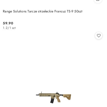
Range Solutions Tarcze strzeleckie Francuz TS-9 50szt
59.90
Cena:
1.2
/
1 szt