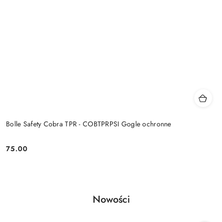
Bolle Safety Cobra TPR - COBTPRPSI Gogle ochronne
75.00
Cena:
Produkty
Nowości
Pomiń karuzelę produktów
o