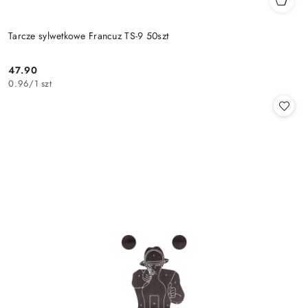
Tarcze sylwetkowe Francuz TS-9 50szt
47.90
Cena:
0.96
/
1 szt