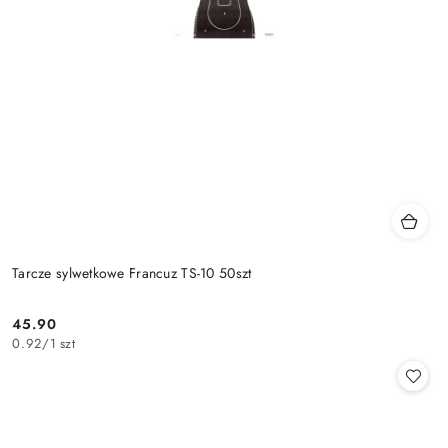
Tarcze sylwetkowe Francuz TS-10 50szt
45.90
Cena:
0.92
/
1 szt