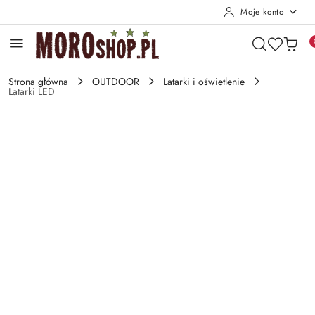
Moje konto
Przejdź do treści głównej
Przejdź do wyszukiwarki
Przejdź do moje konto
Przejdź do menu głównego
Przejdź do opisu produktu
Przejdź do stopki
Strona główna
OUTDOOR
Latarki i oświetlenie
Latarki LED