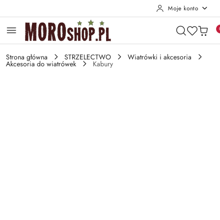
Moje konto
Przejdź do treści głównej
Przejdź do wyszukiwarki
Przejdź do moje konto
Przejdź do menu głównego
Przejdź do opisu produktu
Przejdź do stopki
Strona główna
STRZELECTWO
Wiatrówki i akcesoria
Akcesoria do wiatrówek
Kabury