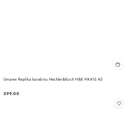
Umarex Replika karabinu Heckler&Koch H&K HK416 A5
599.00
Cena: