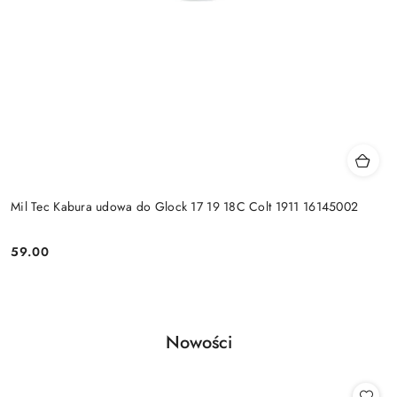
Mil Tec Kabura udowa do Glock 17 19 18C Colt 1911 16145002
59.00
Cena:
Produkty
Nowości
Pomiń karuzelę produktów
o
statusie: