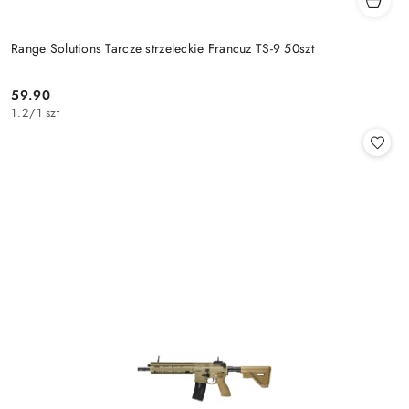
Range Solutions Tarcze strzeleckie Francuz TS-9 50szt
59.90
Cena:
1.2
/
1 szt