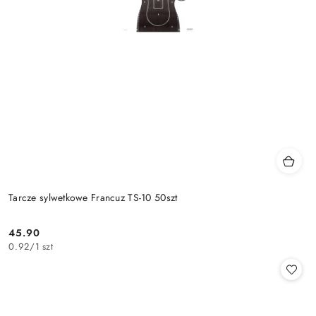
Tarcze sylwetkowe Francuz TS-10 50szt
45.90
Cena:
0.92
/
1 szt