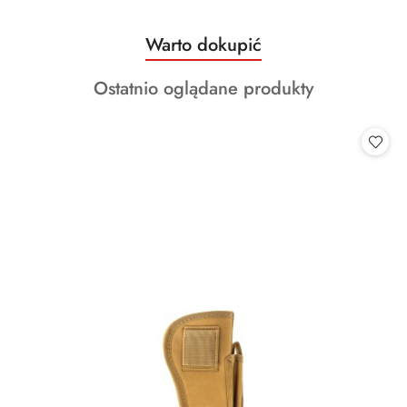
Produkty
Warto dokupić
Pomiń karuzelę produktów
o
Produkty
Ostatnio oglądane produkty
statusie:
o
statusie: