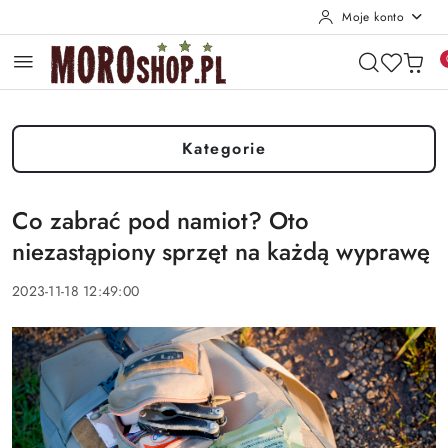
Moje konto
Przejdź do treści głównej
Przejdź do wyszukiwarki
Przejdź do moje konto
Przejdź do menu głównego
Przejdź do stopki
Kategorie
Co zabrać pod namiot? Oto
niezastąpiony sprzęt na każdą wyprawę
2023-11-18 12:49:00