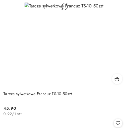
Tarcze sylwetkowe Francuz TS-10 50szt
45.90
Cena:
0.92
/
1 szt