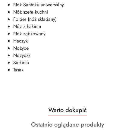
Nóż Santoku uniwersalny
Nóż szefa kuchni
Folder (nóż składany)
Nóż z hakiem
Nóż ząbkowany
Haczyk
Nożyce
Nożyczki
Siekiera
Tasak
Produkty
Warto dokupić
Pomiń karuzelę produktów
o
Produkty
Ostatnio oglądane produkty
statusie:
o