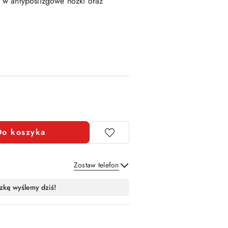
 w antypoślizgowe nóżki oraz
Do koszyka
Zostaw telefon
Wyślij
zkę wyślemy dziś!