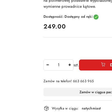
na polimerowej podstawie wyposażonej
wymienne prowadnice kątowe.
Dostępność:
Dostępny od ręki
cena:
249.00
Ilość
szt.
Zamów na telefon! 663 663 965
Dostępność
Zamów w ciągu
a pac
i
dostawa
Wysyłka w ciągu:
natychmiast