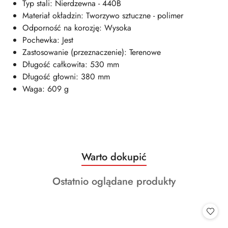
Typ stali: Nierdzewna - 440B
Materiał okładzin: Tworzywo sztuczne - polimer
Odporność na korozję: Wysoka
Pochewka: Jest
Zastosowanie (przeznaczenie): Terenowe
Długość całkowita: 530 mm
Długość głowni: 380 mm
Waga: 609 g
Produkty
Warto dokupić
Pomiń karuzelę produktów
o
Produkty
Ostatnio oglądane produkty
statusie:
o
statusie: