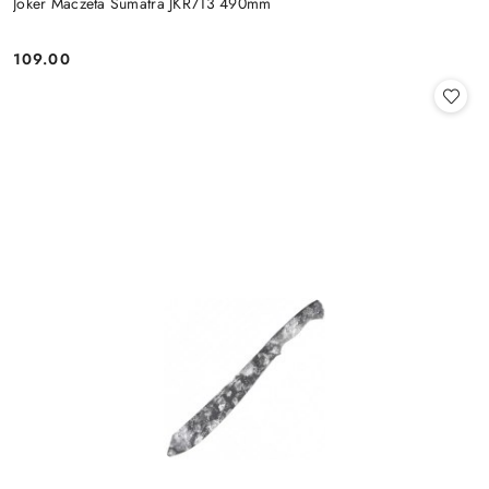
Joker Maczeta Sumatra JKR713 490mm
109.00
Cena: