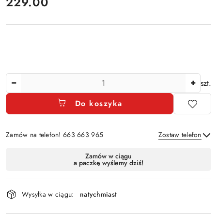
cena:
229.00
Ilość
szt.
Do koszyka
Zamów na telefon! 663 663 965
Zostaw telefon
Dostępność
Zamów w ciągu
a paczkę wyślemy dziś!
i
Wyślij
dostawa
Wysyłka w ciągu:
natychmiast