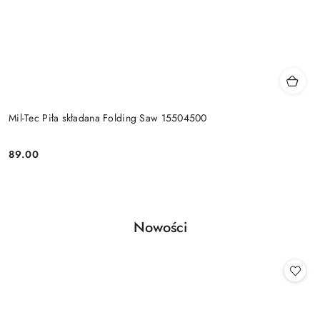
Mil-Tec Piła składana Folding Saw 15504500
89.00
Cena:
Produkty
Nowości
Pomiń karuzelę produktów
o
statusie: