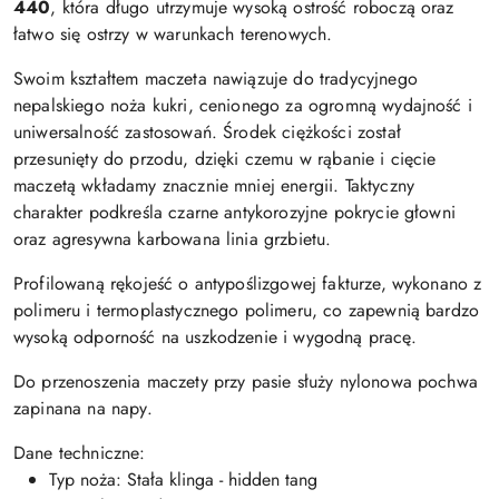
440
, która długo utrzymuje wysoką ostrość roboczą oraz
łatwo się ostrzy w warunkach terenowych.
Swoim kształtem maczeta nawiązuje do tradycyjnego
nepalskiego noża kukri, cenionego za ogromną wydajność i
uniwersalność zastosowań. Środek ciężkości został
przesunięty do przodu, dzięki czemu w rąbanie i cięcie
maczetą wkładamy znacznie mniej energii. Taktyczny
charakter podkreśla czarne antykorozyjne pokrycie głowni
oraz agresywna karbowana linia grzbietu.
Profilowaną rękojeść o antypoślizgowej fakturze, wykonano z
polimeru i termoplastycznego polimeru, co zapewnią bardzo
wysoką odporność na uszkodzenie i wygodną pracę.
Do przenoszenia maczety przy pasie służy nylonowa pochwa
zapinana na napy.
Dane techniczne:
Typ noża: Stała klinga - hidden tang