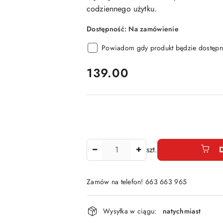
codziennego użytku.
Dostępność:
Na zamówienie
Powiadom gdy produkt będzie dostępn
cena:
139.00
Ilość
szt.
Zamów na telefon! 663 663 965
Dostępność
Wysyłka w ciągu:
natychmiast
i