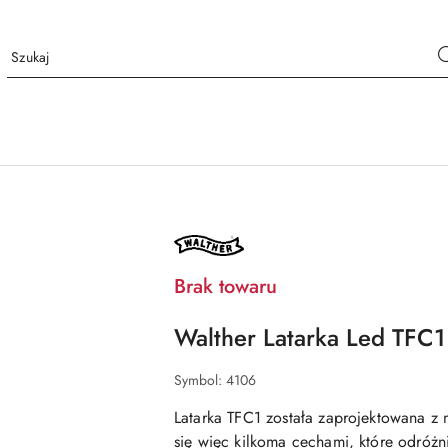
NAZWA
PRODUCENTA:
WALTHER
Brak towaru
Walther Latarka Led TFC
Symbol:
4106
Latarka TFC1 została zaprojektowana z m
się więc kilkoma cechami, które odróż