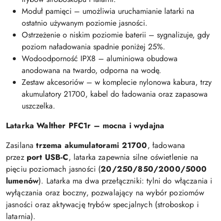
Moduł pamięci – umożliwia uruchamianie latarki na
ostatnio używanym poziomie jasności.
Ostrzeżenie o niskim poziomie baterii – sygnalizuje, gdy
poziom naładowania spadnie poniżej 25%.
Wodoodporność IPX8 – aluminiowa obudowa
anodowana na twardo, odporna na wodę.
Zestaw akcesoriów – w komplecie nylonowa kabura, trzy
akumulatory 21700, kabel do ładowania oraz zapasowa
uszczelka.
Latarka Walther PFC1r – mocna i wydajna
Zasilana
trzema akumulatorami 21700
, ładowana
przez
port USB-C
, latarka zapewnia silne oświetlenie na
pięciu poziomach jasności (
20/250/850/2000/5000
lumenów
). Latarka ma dwa przełączniki: tylni do włączania i
wyłączania oraz boczny, pozwalający na wybór poziomów
jasności oraz aktywację trybów specjalnych (stroboskop i
latarnia).