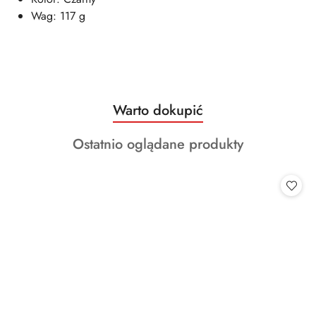
Wag: 117 g
Produkty
Warto dokupić
Pomiń karuzelę produktów
o
Produkty
Ostatnio oglądane produkty
statusie:
o
statusie: