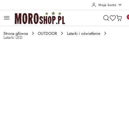
Moje konto
Przejdź do treści głównej
Przejdź do wyszukiwarki
Przejdź do moje konto
Przejdź do menu głównego
Przejdź do opisu produktu
Przejdź do stopki
Strona główna
OUTDOOR
Latarki i oświetlenie
Latarki LED