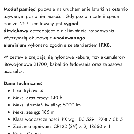
Moduł pamięci
pozwala na uruchamianie latarki na ostatnio
używanym poziomie jasności. Gdy poziom baterii spada
poniżej 25%, emitowany jest
sygnał
dźwiękowy
ostrzegający o niskim stanie naładowania.
Wytrzymałą obudowę z
anodowanego
aluminium
wykonano zgodnie ze standardem
IPX8
.
W zestawie znajdują się nylonowa kabura, trzy akumulatory
litowo-jonowe 21700, kabel do ładowania oraz zapasowa
uszczelka.
Dane techniczne:
Ilość trybów: 4
Maks. czas pracy: 140 h
Maks. strumień świetlny: 5000 lm
Maks. zasięg: 185 m
Klasa wodoszczelności IPX wg. IEC 529: IPX-8 / 0B 5
Zasilanie ogniwem: CR123 (3V) × 2, 18650 × 1
Kolor: Czarny