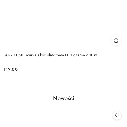
Fenix E05R Latarka akumulatorowa LED czarna 400lm
119.00
Cena:
Produkty
Nowości
Pomiń karuzelę produktów
o
statusie: