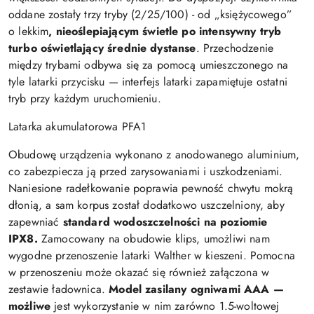
oddane zostały trzy tryby (2/25/100) - od „księżycowego”
o
lekkim
, nieoślepiającym świetle po intensywny tryb
turbo oświetlający średnie dystanse
. Przechodzenie
między trybami odbywa się za pomocą umieszczonego na
tyle latarki przycisku — interfejs latarki zapamiętuje ostatni
tryb przy każdym uruchomieniu.
Latarka akumulatorowa PFA1
Obudowę urządzenia wykonano z anodowanego aluminium,
co zabezpiecza ją przed zarysowaniami i uszkodzeniami.
Naniesione radełkowanie poprawia pewność chwytu mokrą
dłonią, a sam korpus został dodatkowo uszczelniony, aby
zapewniać
standard wodoszczelności na poziomie
IPX8.
Zamocowany na obudowie klips, umożliwi nam
wygodne przenoszenie latarki Walther w kieszeni. Pomocna
w przenoszeniu może okazać się również załączona w
zestawie ładownica.
Model zasilany ogniwami AAA —
możliwe
jest wykorzystanie w nim zarówno 1.5-woltowej