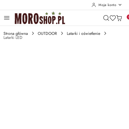
Moje konto
Przejdź do treści głównej
Przejdź do wyszukiwarki
Przejdź do moje konto
Przejdź do menu głównego
Przejdź do opisu produktu
Przejdź do stopki
Strona główna
OUTDOOR
Latarki i oświetlenie
Latarki LED