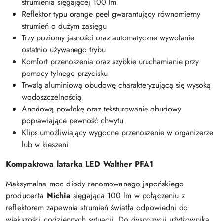
strumienia sięgającej 100 lm
Reflektor typu orange peel gwarantujący równomierny
strumień o dużym zasięgu
Trzy poziomy jasności oraz automatyczne wywołanie
ostatnio używanego trybu
Komfort przenoszenia oraz szybkie uruchamianie przy
pomocy tylnego przycisku
Trwałą aluminiową obudowę charakteryzującą się wysoką
wodoszczelnością
Anodową powłokę oraz teksturowanie obudowy
poprawiające pewność chwytu
Klips umożliwiający wygodne przenoszenie w organizerze
lub w kieszeni
Kompaktowa latarka LED Walther PFA1
Maksymalna moc diody renomowanego japońskiego
producenta
Nichia
sięgająca 100 lm w połączeniu z
reflektorem zapewnia strumień światła odpowiedni do
większości codziennych sytuacji. Do dyspozycji użytkownika