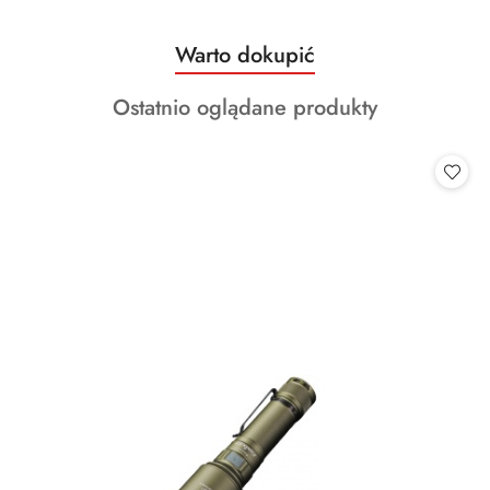
Produkty
Warto dokupić
Pomiń karuzelę produktów
o
Produkty
Ostatnio oglądane produkty
statusie:
o
statusie: