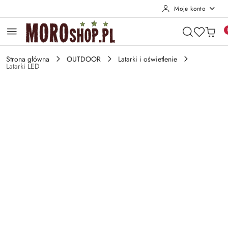
Moje konto
Przejdź do treści głównej
Przejdź do wyszukiwarki
Przejdź do moje konto
Przejdź do menu głównego
Przejdź do opisu produktu
Przejdź do stopki
Strona główna
OUTDOOR
Latarki i oświetlenie
Latarki LED