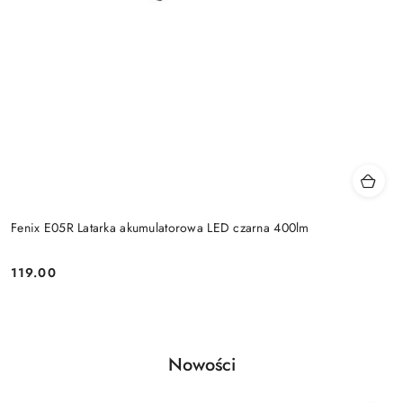
Fenix E05R Latarka akumulatorowa LED czarna 400lm
119.00
Cena:
Produkty
Nowości
Pomiń karuzelę produktów
o