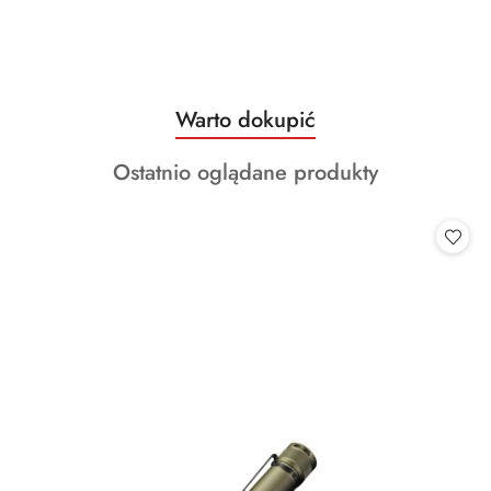
Produkty
Warto dokupić
Pomiń karuzelę produktów
o
Produkty
Ostatnio oglądane produkty
statusie:
o
statusie: