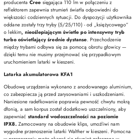
producenta
Cree
sięgająca 110 lm w połączeniu z
reflektorem zapewnia strumień światła odpowiedni do
większości codziennych sytuacji. Do dyspozycji użytkownika
oddane zostały trzy tryby (5/25/110) - od „księżycowego”
o
lekkim
, nieoślepiającym świetle po intensywny tryb
turbo oświetlający średnie dystanse
. Przechodzenie
między trybami odbywa się za pomocą obrotu głowicy —
dzięki temu nie musimy przejmować się przypadkowym
uruchomieniem latarki w kieszeni.
Latarka akumulatorowa KFA1
Obudowę urządzenia wykonano z anodowanego aluminium,
co zabezpiecza ją przed zarysowaniami i uszkodzeniami.
Naniesione radełkowanie poprawia pewność chwytu mokrą
dłonią, a sam korpus został dodatkowo uszczelniony, aby
zapewniać
standard wodoszczelności na poziomie
IPX8.
Zamocowany na obudowie klips, umożliwi nam
wygodne przenoszenie latarki Walther w kieszeni. Pomocna
w przenoszeniu może okazać się również załączona w