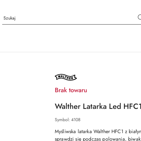
NAZWA
PRODUCENTA:
WALTHER
Brak towaru
Walther Latarka Led HFC
Symbol:
4108
Myśliwska latarka Walther HFC1 z biały
sprawdzi się podczas polowania, biwa