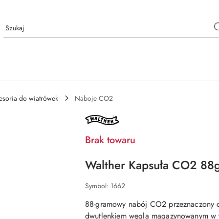
esoria do wiatrówek
Naboje CO2
NAZWA
PRODUCENTA:
WALTHER
Brak towaru
Walther Kapsuła CO2 88g
Symbol:
1662
88-gramowy nabój CO2 przeznaczony 
dwutlenkiem węgla magazynowanym w ta