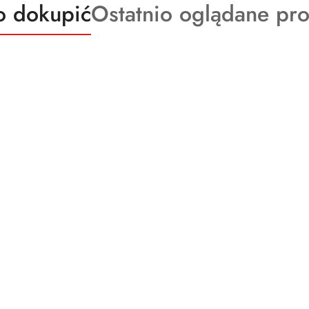
kty
Produkty
o dokupić
Ostatnio oglądane pr
o
ie:
statusie: