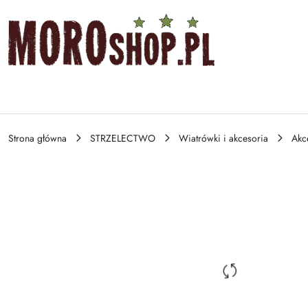
Przejdź do treści głównej
Przejdź do wyszukiwarki
Przejdź do moje konto
Przejdź do menu głównego
Przejdź do opisu produktu
Przejdź do stopki
Strona główna
STRZELECTWO
Wiatrówki i akcesoria
Akc