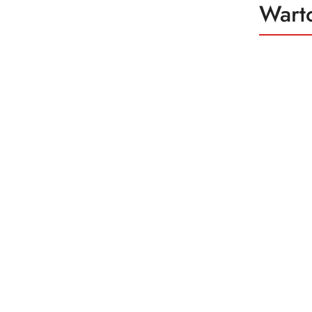
Produ
Wart
Pomiń karuzelę produktów
o
status