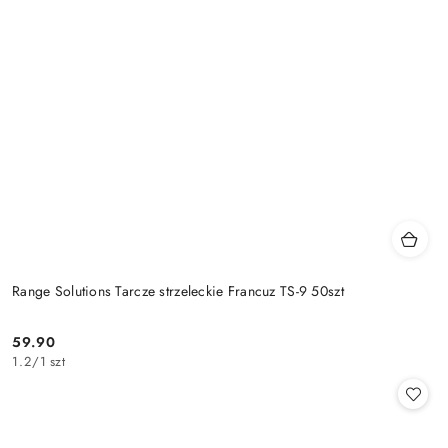
Range Solutions Tarcze strzeleckie Francuz TS-9 50szt
59.90
Cena:
1.2
/
1 szt