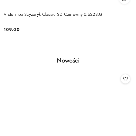
Victorinox Scyzoryk Classic SD Czerowny 0.6223.G
109.00
Cena:
Produkty
Nowości
Pomiń karuzelę produktów
o
statusie: