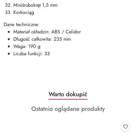
Miniśrubokręt 1,5 mm
Korkociąg
Dane techniczne:
Materiał okładzin: ABS / Celidor
Długość całkowita: 235 mm
Waga: 190 g
Liczba funkcji: 33
Produkty
Warto dokupić
Pomiń karuzelę produktów
o
Produkty
Ostatnio oglądane produkty
statusie:
o
statusie: