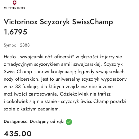
NAZWA
PRODUCENTA:
VICTORINOX
Victorinox Scyzoryk SwissChamp
1.6795
Symbol:
2888
Hasło „szwajcarski nóż oficerski" większości kojarzy się
z tradycyjnym scyzorykiem armii szwajcarskiej. Scyzoryk
Swiss Champ stanowi kontynuację legendy szwajcarskich
noży oficerskich. Jest to uniwersalny scyzoryk wyposażony
w aż 33 funkcje, dla których znajdziesz niezliczone
możliwości zastosowania. Gdziekolwiek nie trafisz
i cokolwiek się nie stanie - scyzoryk Swiss Champ poradzi
sobie z każdym zadaniem.
Dostępność:
Dostępny od ręki
cena:
435.00