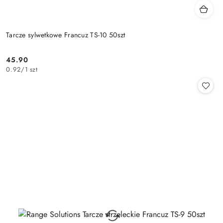
Tarcze sylwetkowe Francuz TS-10 50szt
45.90
Cena:
0.92
/
1 szt