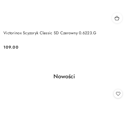
Victorinox Scyzoryk Classic SD Czerowny 0.6223.G
109.00
Cena:
Produkty
Nowości
Pomiń karuzelę produktów
o
statusie: