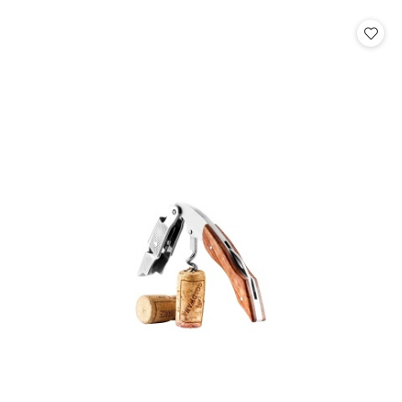
o
statusie: