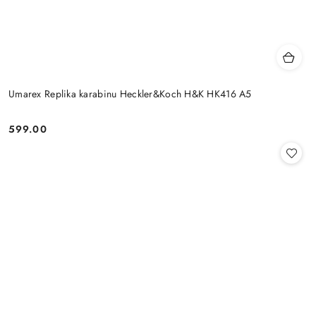
Umarex Replika karabinu Heckler&Koch H&K HK416 A5
599.00
Cena: