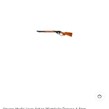
Umarex Marlin Lever Action Wiatrówka Drewno 4,5mm