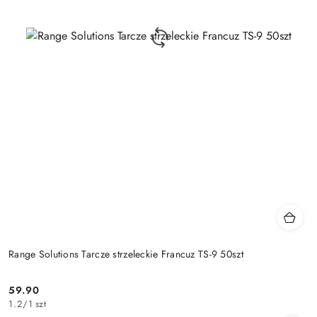
Range Solutions Tarcze strzeleckie Francuz TS-9 50szt
59.90
Cena:
1.2
/
1 szt