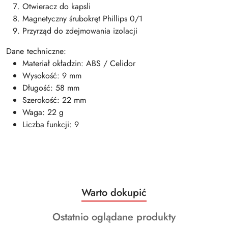
Otwieracz do kapsli
Magnetyczny śrubokręt Phillips 0/1
Przyrząd do zdejmowania izolacji
Dane techniczne:
Materiał okładzin: ABS / Celidor
Wysokość: 9 mm
Długość: 58 mm
Szerokość: 22 mm
Waga: 22 g
Liczba funkcji: 9
Produkty
Warto dokupić
Pomiń karuzelę produktów
o
Produkty
Ostatnio oglądane produkty
statusie: