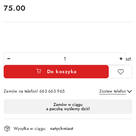
cena:
75.00
Ilość
szt.
Do koszyka
Zamów na telefon! 663 663 965
Zostaw telefon
Dostępność
Zamów w ciągu
a paczkę wyślemy dziś!
i
Wyślij
dostawa
Wysyłka w ciągu:
natychmiast