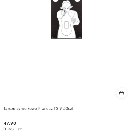
Tarcze sylwetkowe Francuz TS-9 50szt
47.90
Cena:
0.96
/
1 szt