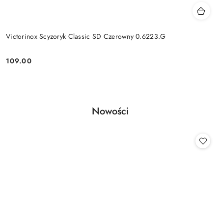
Victorinox Scyzoryk Classic SD Czerowny 0.6223.G
109.00
Cena:
Produkty
Nowości
Pomiń karuzelę produktów
o
statusie: