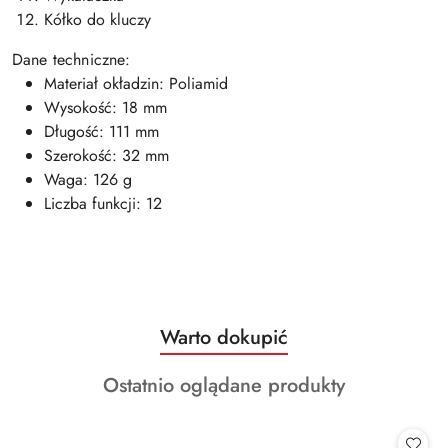
Kółko do kluczy
Dane techniczne:
Materiał okładzin: Poliamid
Wysokość: 18 mm
Długość: 111 mm
Szerokość: 32 mm
Waga: 126 g
Liczba funkcji: 12
Produkty
Warto dokupić
Pomiń karuzelę produktów
o
Produkty
Ostatnio oglądane produkty
statusie:
o
statusie: