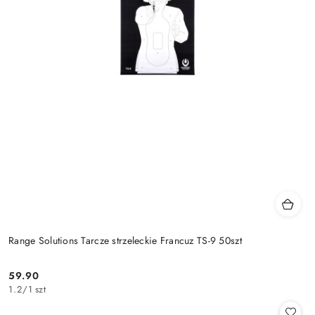
Range Solutions Tarcze strzeleckie Francuz TS-9 50szt
59.90
Cena:
1.2
/
1 szt