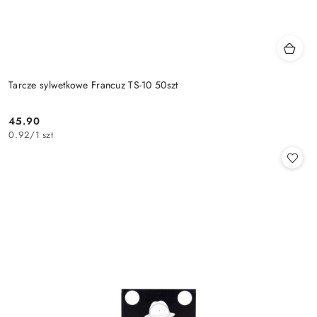
Tarcze sylwetkowe Francuz TS-10 50szt
45.90
Cena:
0.92
/
1 szt