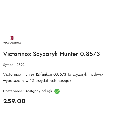
NAZWA
PRODUCENTA:
VICTORINOX
Victorinox Scyzoryk Hunter 0.8573
Symbol:
2892
Victorinox Hunter 12-funkcji 0.8573 to
scyzoryk myśliwski
wyposażony w 12 przydatnych narzędzi
.
Dostępność:
Dostępny od ręki
cena:
259.00