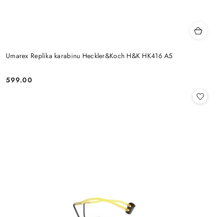
Umarex Replika karabinu Heckler&Koch H&K HK416 A5
599.00
Cena: