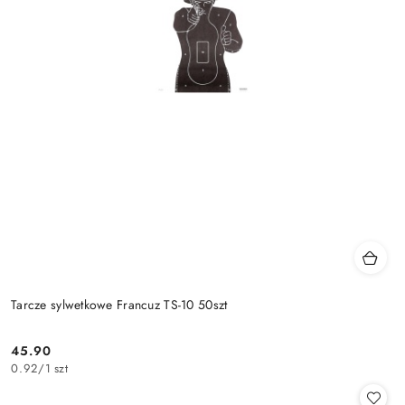
Tarcze sylwetkowe Francuz TS-10 50szt
45.90
Cena:
0.92
/
1 szt