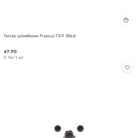
Tarcze sylwetkowe Francuz TS-9 50szt
47.90
Cena:
0.96
/
1 szt