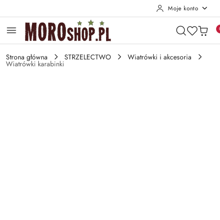
Moje konto
Przejdź do treści głównej
Przejdź do wyszukiwarki
Przejdź do moje konto
Przejdź do menu głównego
Przejdź do opisu produktu
Przejdź do stopki
Strona główna
STRZELECTWO
Wiatrówki i akcesoria
Wiatrówki karabinki