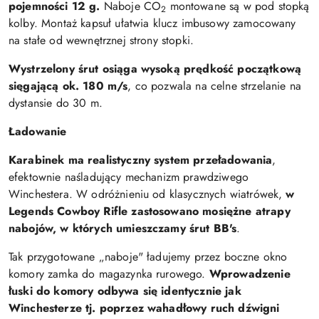
pojemności 12 g.
Naboje CO
montowane są w pod stopką
2
kolby. Montaż kapsuł ułatwia klucz imbusowy zamocowany
na stałe od wewnętrznej strony stopki.
Wystrzelony śrut osiąga wysoką prędkość początkową
sięgającą ok. 180 m/s
, co pozwala na celne strzelanie na
dystansie do 30 m.
Ładowanie
Karabinek ma realistyczny system przeładowania
,
efektownie naśladujący mechanizm prawdziwego
Winchestera. W odróżnieniu od klasycznych wiatrówek,
w
Legends Cowboy Rifle zastosowano mosiężne atrapy
nabojów, w których umieszczamy śrut BB's
.
Tak przygotowane „naboje" ładujemy przez boczne okno
komory zamka do magazynka rurowego.
Wprowadzenie
łuski do komory odbywa się identycznie jak
Winchesterze tj. poprzez wahadłowy ruch dźwigni