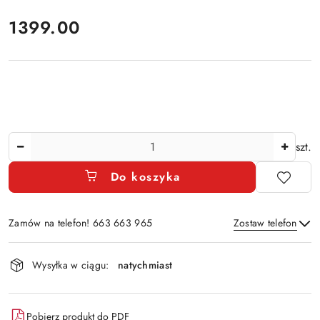
cena:
1399.00
Ilość
szt.
Do koszyka
Zamów na telefon! 663 663 965
Zostaw telefon
Dostępność
Wysyłka w ciągu:
natychmiast
i
Wyślij
dostawa
Pobierz produkt do PDF