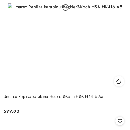
Umarex Replika karabinu Heckler&Koch H&K HK416 A5
599.00
Cena: