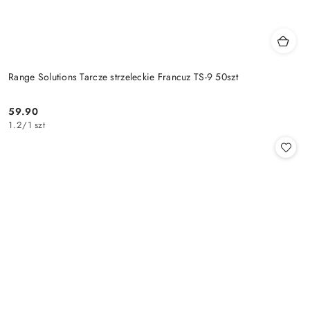
Range Solutions Tarcze strzeleckie Francuz TS-9 50szt
59.90
Cena:
1.2
/
1 szt