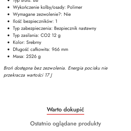
Typ śrutu: BB
Wykończenie kolby/osady: Polimer
Wymagane zezwolenie?: Nie
Ilość bezpieczników: 1
Typ zabezpieczenia: Bezpiecznik nastawny
Typ zasilania: CO2 12 g
Kolor: Srebrny
Długość całkowita: 966 mm
Masa: 2526 g
Broń dostępna bez zezwolenia. Energia pocisku nie
przekracza wartości 17 J
Produkty
Warto dokupić
Pomiń karuzelę produktów
o
Produkty
Ostatnio oglądane produkty
statusie:
o