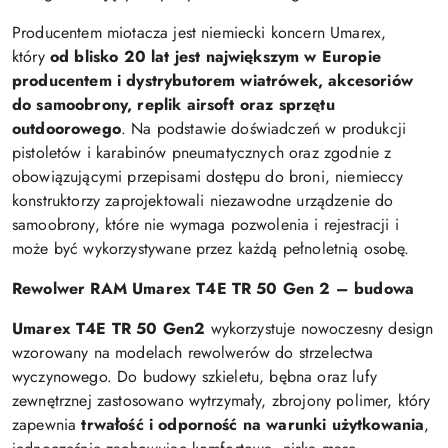
Producentem miotacza jest niemiecki koncern Umarex,
który
od blisko 20 lat jest największym w Europie
producentem i dystrybutorem wiatrówek, akcesoriów
do samoobrony, replik airsoft oraz sprzętu
outdoorowego
. Na podstawie doświadczeń w produkcji
pistoletów i karabinów pneumatycznych oraz zgodnie z
obowiązującymi przepisami dostępu do broni, niemieccy
konstruktorzy zaprojektowali niezawodne urządzenie do
samoobrony, które nie wymaga pozwolenia i rejestracji i
może być wykorzystywane przez każdą pełnoletnią osobę.
Rewolwer RAM Umarex T4E TR 50 Gen 2 – budowa
Umarex T4E TR 50 Gen2
wykorzystuje nowoczesny design
wzorowany na modelach rewolwerów do strzelectwa
wyczynowego. Do budowy szkieletu, bębna oraz lufy
zewnętrznej zastosowano wytrzymały, zbrojony polimer, który
zapewnia
trwałość i odporność na warunki użytkowania
,