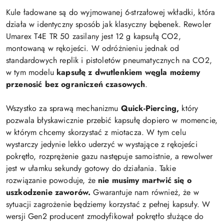
Kule ładowane są do wyjmowanej 6-strzałowej wkładki, która
działa w identyczny sposób jak klasyczny bębenek. Rewoler
Umarex T4E TR 50 zasilany jest 12 g kapsułą CO2,
montowaną w rękojeści. W odróżnieniu jednak od
standardowych replik i pistoletów pneumatycznych na CO2,
w tym modelu
kapsułę z dwutlenkiem węgla możemy
przenosić bez ograniczeń czasowych
.
Wszystko za sprawą mechanizmu
Quick-Piercing,
który
pozwala błyskawicznie przebić kapsułę dopiero w momencie,
w którym chcemy skorzystać z miotacza. W tym celu
wystarczy jedynie lekko uderzyć w wystające z rękojeści
pokrętło, rozprężenie gazu następuje samoistnie, a rewolwer
jest w ułamku sekundy gotowy do działania. Takie
rozwiązanie powoduje, że
nie musimy martwić się o
uszkodzenie zaworów.
Gwarantuje nam również, że w
sytuacji zagrożenie będziemy korzystać z pełnej kapsuły. W
wersji Gen2 producent zmodyfikował pokrętło służące do