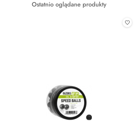
Produkty
Ostatnio oglądane produkty
statusie:
o
statusie: