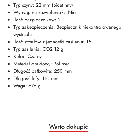
Typ szyny: 22 mm (picatinny)
Wymagane zezwolenie?: Nie
Ilość bezpieczników: 1
Typ zabezpieczenia: Bezpiecznik niekontrolowanego
wystrzału
Ilość strzałów z jednostki zasilania: 15
Typ zasilania: CO2 12 g
Kolor: Czarny
Materiał obudowy: Polimer
Długość całkowita: 250 mm
Długość lufy: 110 mm
Waga: 676 g
Produkty
Warto dokupić
Pomiń karuzelę produktów
o