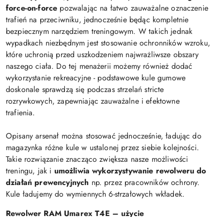
force-on-force
pozwalając na łatwo zauważalne oznaczenie
trafień na przeciwniku, jednocześnie będąc kompletnie
bezpiecznym narzędziem treningowym. W takich jednak
wypadkach niezbędnym jest stosowanie ochronników wzroku,
które uchronią przed uszkodzeniem najwrażliwsze obszary
naszego ciała. Do tej menażerii możemy również dodać
wykorzystanie rekreacyjne - podstawowe kule gumowe
doskonale sprawdzą się podczas strzelań stricte
rozrywkowych, zapewniając zauważalne i efektowne
trafienia.
Opisany arsenał można stosować jednocześnie, ładując do
magazynka różne kule w ustalonej przez siebie kolejności.
Takie rozwiązanie znacząco zwiększa nasze możliwości
treningu, jak i
umożliwia wykorzystywanie rewolweru do
działań prewencyjnych
np. przez pracowników ochrony.
Kule ładujemy do wymiennych 6-strzałowych wkładek.
Rewolwer RAM Umarex T4E – użycie