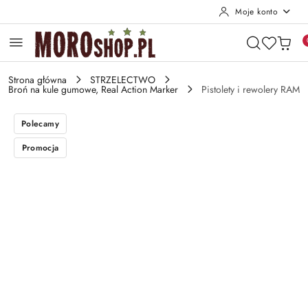
Moje konto
Przejdź do treści głównej
Przejdź do wyszukiwarki
Przejdź do moje konto
Przejdź do menu głównego
Przejdź do opisu produktu
Przejdź do stopki
Strona główna
STRZELECTWO
Broń na kule gumowe, Real Action Marker
Pistolety i rewolery RAM
Polecamy
Promocja