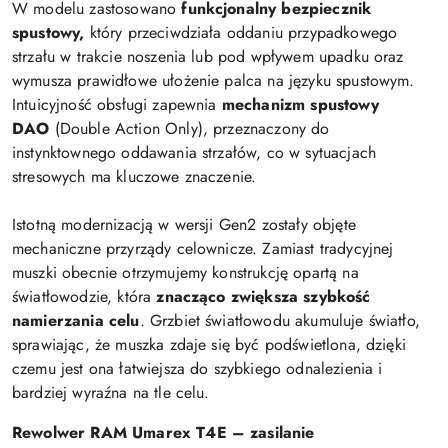
W modelu zastosowano
funkcjonalny bezpiecznik
spustowy,
który przeciwdziała oddaniu przypadkowego
strzału w trakcie noszenia lub pod wpływem upadku oraz
wymusza prawidłowe ułożenie palca na języku spustowym.
Intuicyjność obsługi zapewnia
mechanizm spustowy
DAO
(Double Action Only), przeznaczony do
instynktownego oddawania strzałów, co w sytuacjach
stresowych ma kluczowe znaczenie.
Istotną modernizacją w wersji Gen2 zostały objęte
mechaniczne przyrządy celownicze. Zamiast tradycyjnej
muszki obecnie otrzymujemy konstrukcję opartą na
światłowodzie, która
znacząco zwiększa szybkość
namierzania celu
. Grzbiet światłowodu akumuluje światło,
sprawiając, że muszka zdaje się być podświetlona, dzięki
czemu jest ona łatwiejsza do szybkiego odnalezienia i
bardziej wyraźna na tle celu.
Rewolwer RAM Umarex T4E – zasilanie