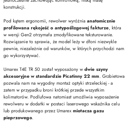
jednocześnie zachowując komfortową, niską masę
konstrukcji.
Pod kątem ergonomii, rewolwer wyróżnia
anatomicznie
profilowana rękojeść o antypoślizgowej fakturze
, która
w wersji Gen2 otrzymała zmodyfikowane teksturowanie.
Rozwiązanie to sprawia, że model leży w dłoni niezwykle
pewnie, niezależnie od warunków, w których przychodzi nam
go wykorzystywać.
Umarex T4E TR 50 został wyposażony w
dwie szyny
akcesoryjne w standardzie Picatinny 22 mm
. Grzbietowa
pozwala nam na wygodny montaż optyki strzeleckiej - a
zatem w przypadku broni krótkiej przede wszystkim
kolimatorów. Podlufowa natomiast umożliwia wyposażenie
rewolweru w dodatki w postaci laserowego wskaźnika celu
lub produkowanego przez Umarex
miotacza gazu
pieprzowego
.