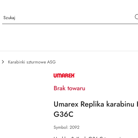
Karabinki szturmowe ASG
NAZWA
PRODUCENTA:
UMAREX
Brak towaru
Umarex Replika karabin
G36C
Symbol:
2092