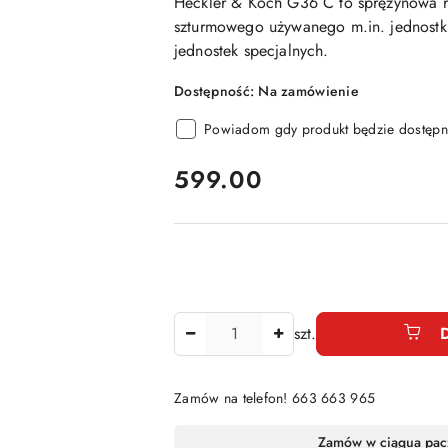
Heckler & Koch G36 C
to sprężynowa r
szturmowego używanego m.in. jednostki 
jednostek specjalnych.
Dostępność:
Na zamówienie
Powiadom gdy produkt będzie dostępn
cena:
599.00
Ilość
szt.
Zamów na telefon! 663 663 965
Dostępność
Zamów w ciągu
a pac