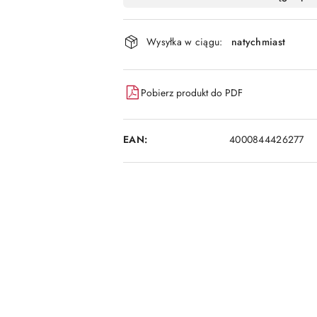
i
dostawa
Wysyłka w ciągu:
natychmiast
Pobierz produkt do PDF
EAN:
4000844426277