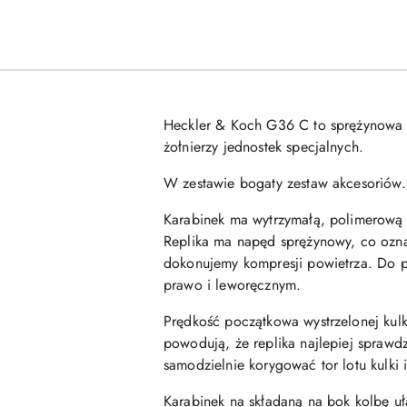
Heckler & Koch G36 C
to sprężynowa 
żołnierzy jednostek specjalnych.
W zestawie bogaty zestaw akcesoriów.
Karabinek ma wytrzymałą, polimerową 
Replika ma napęd sprężynowy, co ozna
dokonujemy kompresji powietrza. Do p
prawo i leworęcznym.
Prędkość początkowa wystrzelonej kul
powodują, że replika najlepiej sprawd
samodzielnie korygować tor lotu kulki 
Karabinek na składaną na bok kolbę uł