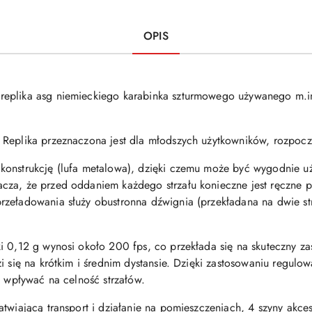
OPIS
replika asg niemieckiego karabinka szturmowego używanego m.in. 
 Replika przeznaczona jest dla młodszych użytkowników, rozpocz
konstrukcję (lufa metalowa), dzięki czemu może być wygodnie u
cza, że przed oddaniem każdego strzału konieczne jest ręczne p
rzeładowania służy obustronna dźwignia (przekładana na dwie st
ki 0,12 g wynosi około
200 fps
, co przekłada się na skuteczny z
zi się na krótkim i średnim dystansie. Dzięki zastosowaniu regu
i wpływać na celność strzałów.
atwiającą transport i działanie na pomieszczeniach, 4 szyny akc