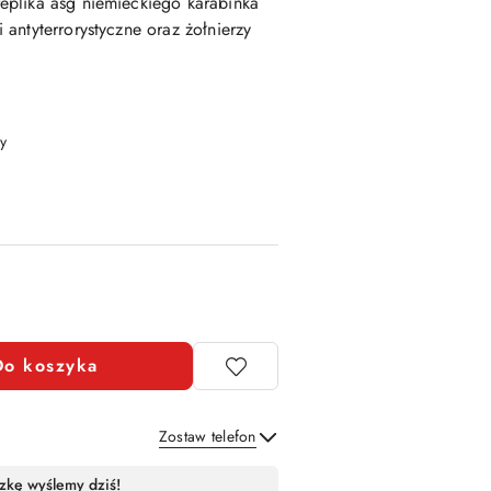
eplika asg niemieckiego karabinka
antyterrorystyczne oraz żołnierzy
y
Do koszyka
Zostaw telefon
Wyślij
zkę wyślemy dziś!