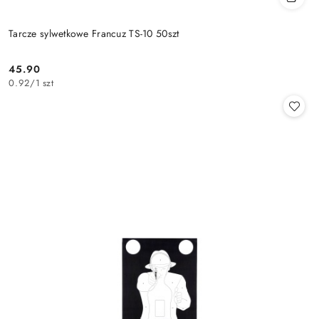
Tarcze sylwetkowe Francuz TS-10 50szt
45.90
Cena:
0.92
/
1 szt