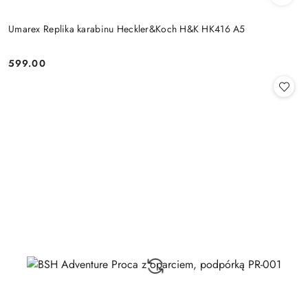
Umarex Replika karabinu Heckler&Koch H&K HK416 A5
599.00
Cena: