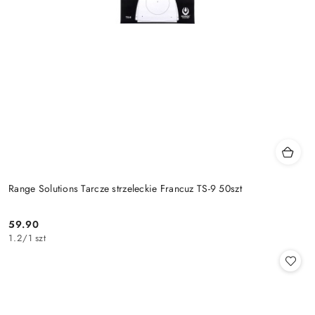
Range Solutions Tarcze strzeleckie Francuz TS-9 50szt
59.90
Cena:
1.2
/
1 szt