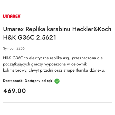
NAZWA
PRODUCENTA:
UMAREX
Umarex Replika karabinu Heckler&Koch
H&K G36C 2.5621
Symbol:
2256
H&K G36C
to elektryczna replika asg, przeznaczona
dla
początkujących graczy
wyposażona w celownik
kolimatorowy, chwyt przedni oraz atrapę tłumika dźwięku.
Dostępność:
Dostępny od ręki
cena:
469.00