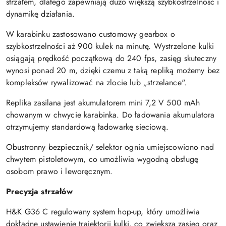
strzałem, dlatego zapewniają dużo większą szybkostrzelność i
dynamikę działania.
W karabinku zastosowano customowy gearbox o
szybkostrzelności aż 900 kulek na minutę. Wystrzelone kulki
osiągają prędkość początkową do 240 fps, zasięg skuteczny
wynosi ponad 20 m, dzięki czemu z taką repliką możemy bez
kompleksów rywalizować na zlocie lub „strzelance".
Replika zasilana jest akumulatorem mini 7,2 V 500 mAh
chowanym w chwycie karabinka. Do ładowania akumulatora
otrzymujemy standardową ładowarkę sieciową.
Obustronny bezpiecznik/ selektor ognia umiejscowiono nad
chwytem pistoletowym, co umożliwia wygodną obsługę
osobom prawo i leworęcznym.
Precyzja strzałów
H&K G36 C regulowany system hop-up, który umożliwia
dokładne ustawienie trajektorii kulki, co zwiększa zasięg oraz