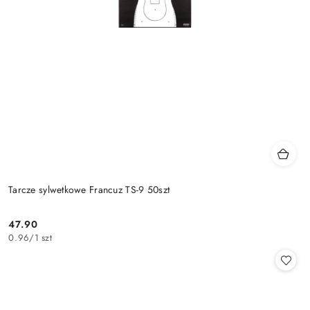
Tarcze sylwetkowe Francuz TS-9 50szt
47.90
Cena:
0.96
/
1 szt