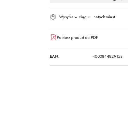
i
dostawa
Wysyłka w ciągu:
natychmiast
Pobierz produkt do PDF
EAN:
4000844829153