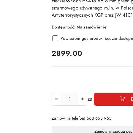
Heckler&Koch HK416 A5 6 mm green 
szturmowego
używanego m.in. w Polsce
Antyterrorystycznych KGP oraz JW 4101.
Dostępność:
Na zamówienie
Powiadom gdy produkt będzie dostępn
cena:
2899.00
Ilość
szt.
Zamów na telefon! 663 663 965
Dostępność
Zamów w ciągu
a pac