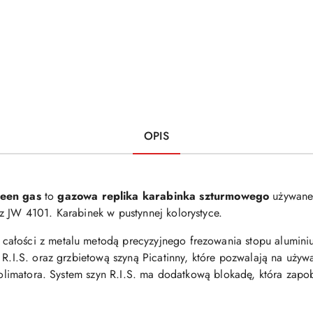
OPIS
een gas
to
gazowa replika karabinka szturmowego
używane
z JW 4101. Karabinek w pustynnej kolorystyce.
ałości z metalu metodą precyzyjnego frezowania stopu aluminiu
 R.I.S. oraz grzbietową szyną Picatinny, które pozwalają na uży
 kolimatora. System szyn R.I.S. ma dodatkową blokadę, która zapo