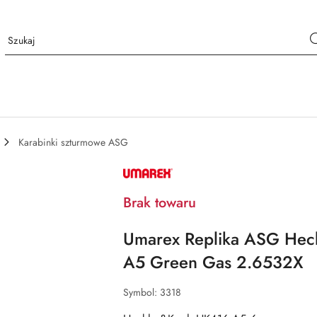
Karabinki szturmowe ASG
NAZWA
PRODUCENTA:
UMAREX
Brak towaru
Umarex Replika ASG He
A5 Green Gas 2.6532X
Symbol:
3318