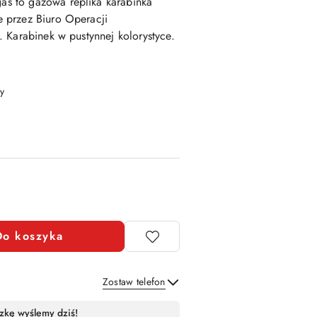
gas
to
gazowa replika karabinka
 przez Biuro Operacji
 Karabinek w pustynnej kolorystyce.
y
Do koszyka
Zostaw telefon
Wyślij
zkę wyślemy dziś!