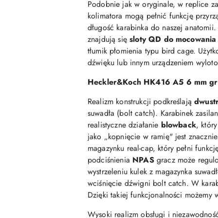
Podobnie jak w oryginale, w replice 
kolimatora mogą pełnić funkcję przy
długość karabinka do naszej anatomii.
znajdują się
sloty QD do mocowania 
tłumik płomienia typu bird cage. Uży
dźwięku lub innym urządzeniem wylot
Heckler&Koch HK416 A5 6 mm green
Realizm konstrukcji podkreślają
dwustr
suwadła (bolt catch). Karabinek zasil
realistyczne działanie
blowback
, któr
jako „kopnięcie w ramię" jest znaczni
magazynku real-cap, który pełni funkcj
podciśnienia
NPAS
gracz może regulo
wystrzeleniu kulek z magazynka suwadło
wciśnięcie dźwigni bolt catch. W kar
Dzięki takiej funkcjonalności możemy 
Wysoki realizm obsługi i niezawodno