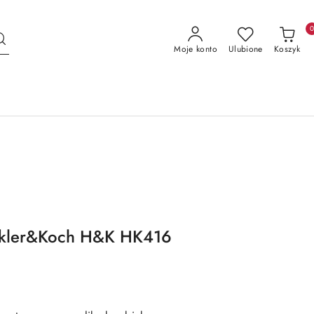
Moje konto
Ulubione
Koszyk
ckler&Koch H&K HK416