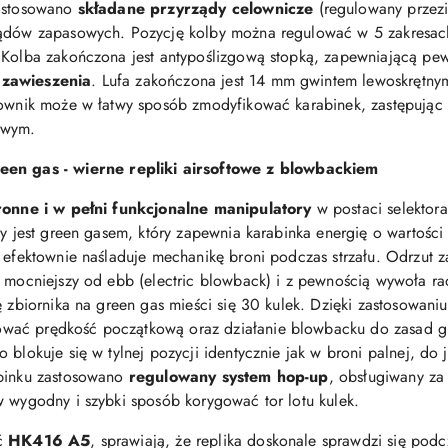
zastosowano
składane przyrządy celownicze
(regulowany przezi
rządów zapasowych. Pozycję kolby można regulować w 5 zakres
 Kolba zakończona jest antypoślizgową stopką, zapewniającą pew
zawieszenia
. Lufa zakończona jest 14 mm gwintem lewoskrętny
tkownik może w łatwy sposób zmodyfikować karabinek, zastępując
owym.
 gas - wierne repliki airsoftowe z blowbackiem
onne i w pełni funkcjonalne manipulatory
w postaci selektor
any jest green gasem, który zapewnia karabinka energię o wartoś
y efektownie naśladuje mechanikę broni podczas strzału. Odrzut
e mocniejszy od ebb (electric blowback) i z pewnością wywoła r
ę zbiornika na green gas mieści się 30 kulek. Dzięki zastosowaniu
wać prędkość początkową oraz działanie blowbacku do zasad gry
 blokuje się w tylnej pozycji identycznie jak w broni palnej, do 
abinku zastosowano
regulowany system hop-up
, obsługiwany z
w wygodny i szybki sposób korygować tor lotu kulek.
ść
HK416 A5
, sprawiają, że replika doskonale sprawdzi się pod