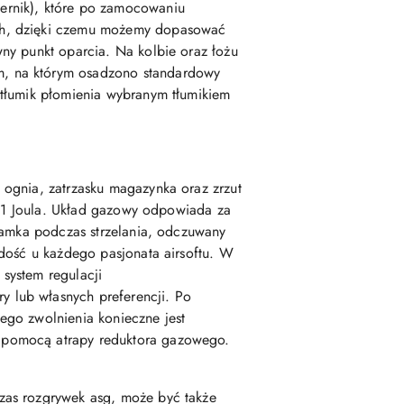
ernik), które po zamocowaniu
ach, dzięki czemu możemy dopasować
ny punkt oparcia. Na kolbie oraz łożu
m, na którym osadzono standardowy
 tłumik płomienia wybranym tłumikiem
a ognia, zatrzasku magazynka oraz zrzut
ci 1 Joula. Układ gazowy odpowiada za
 zamka podczas strzelania, odczuwany
adość u każdego pasjonata airsoftu. W
 system regulacji
 lub własnych preferencji. Po
jego zwolnienia konieczne jest
a pomocą atrapy reduktora gazowego.
czas rozgrywek asg, może być także