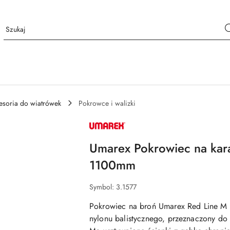
esoria do wiatrówek
Pokrowce i walizki
NAZWA
PRODUCENTA:
UMAREX
Umarex Pokrowiec na kara
1100mm
Symbol:
3.1577
Pokrowiec na broń Umarex Red Line M 
nylonu balistycznego, przeznaczony do