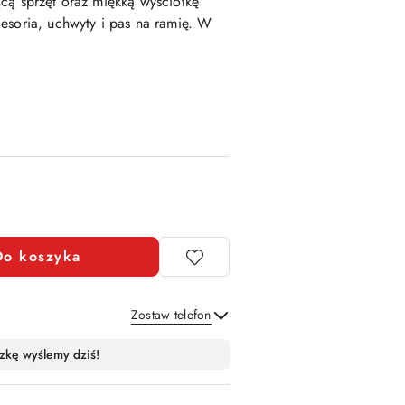
cą sprzęt oraz miękką wyściółkę
esoria, uchwyty i pas na ramię. W
Do koszyka
Zostaw telefon
Wyślij
zkę wyślemy dziś!