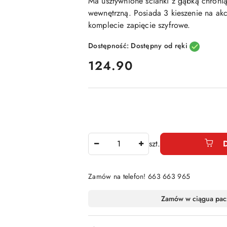
Ma usztywnione ścianki z gąbką chronią
wewnętrzną. Posiada 3 kieszenie na akc
komplecie zapięcie szyfrowe.
Dostępność:
Dostępny od ręki
cena:
124.90
Ilość
szt.
Zamów na telefon! 663 663 965
Dostępność
Zamów w ciągu
a pac
i