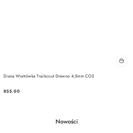
Diana Wiatrówka Trailscout Drewno 4,5mm CO2
855.00
Cena:
Produkty
Nowości
Pomiń karuzelę produktów
o