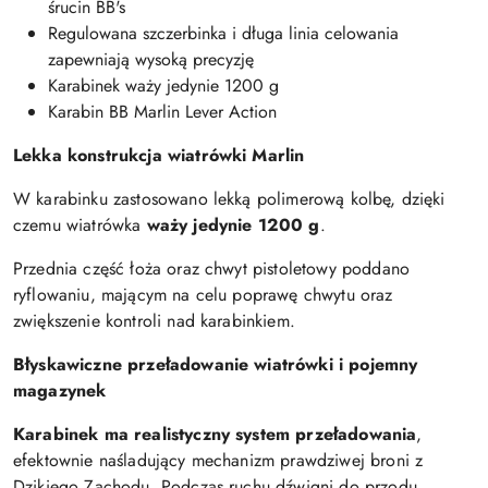
śrucin BB's
Regulowana szczerbinka i długa linia celowania
zapewniają wysoką precyzję
Karabinek waży jedynie 1200 g
Karabin BB Marlin Lever Action
Lekka konstrukcja wiatrówki Marlin
W karabinku zastosowano lekką polimerową kolbę, dzięki
czemu wiatrówka
waży jedynie 1200 g
.
Przednia część łoża oraz chwyt pistoletowy poddano
ryflowaniu, mającym na celu poprawę chwytu oraz
zwiększenie kontroli nad karabinkiem.
Błyskawiczne przeładowanie wiatrówki i pojemny
magazynek
Karabinek ma realistyczny system przeładowania
,
efektownie naśladujący mechanizm prawdziwej broni z
Dzikiego Zachodu. Podczas ruchu dźwigni do przodu,