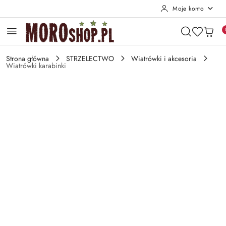
Moje konto
Przejdź do treści głównej
Przejdź do wyszukiwarki
Przejdź do moje konto
Przejdź do menu głównego
Przejdź do opisu produktu
Przejdź do stopki
Strona główna
STRZELECTWO
Wiatrówki i akcesoria
Wiatrówki karabinki