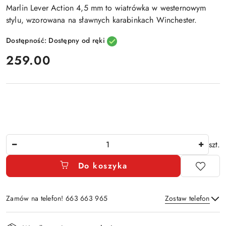
Marlin Lever Action 4,5 mm to wiatrówka w westernowym
stylu, wzorowana na sławnych karabinkach Winchester.
Dostępność:
Dostępny od ręki
cena:
259.00
Ilość
szt.
Do koszyka
Zamów na telefon! 663 663 965
Zostaw telefon
Dostępność