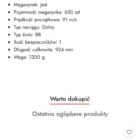
Magazynek: Jest
Pojemność magazynka: 650 szt
Prędkość początkowa: 91 m/s
Typ naciągu: Dolny
Typ śrutu: BB
Ilość bezpieczników: 1
Długość całkowita: 924 mm
Waga: 1200 g
Produkty
Warto dokupić
Pomiń karuzelę produktów
o
Produkty
Ostatnio oglądane produkty
statusie:
o
statusie: