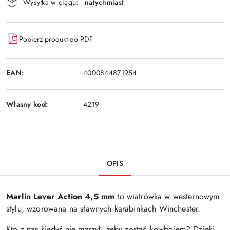
Wysyłka w ciągu:
natychmiast
i
Wyślij
dostawa
Pobierz produkt do PDF
EAN:
4000844871954
Własny kod:
4219
OPIS
Marlin Lever Action 4,5 mm
to wiatrówka w westernowym
stylu, wzorowana na sławnych karabinkach Winchester.
Kto z nas kiedyś nie marzył, żeby zostać kowbojem? Dzięki