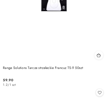
Range Solutions Tarcze strzeleckie Francuz TS-9 50szt
59.90
Cena:
1.2
/
1 szt