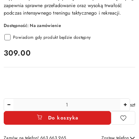
zapewnia sprawne przeładowanie oraz wysoką trwałość
podczas intensywnego treningu taktycznego i rekreacji.
Dostępność:
Na zamówienie
Powiadom gdy produkt będzie dostępny
cena:
309.00
Ilość
szt
Do koszyka
Zamów na telefon! 663 663 965
Zostaw telefon