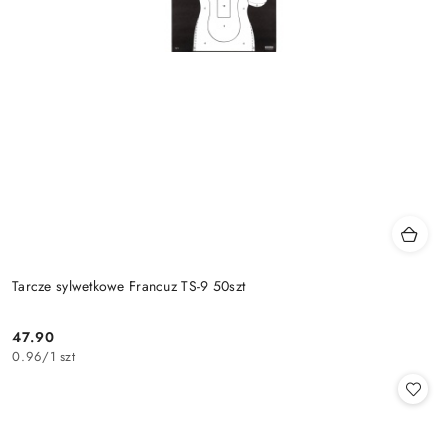
Tarcze sylwetkowe Francuz TS-9 50szt
47.90
Cena:
0.96
/
1 szt