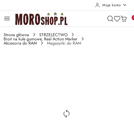
Moje konto
Przejdź do treści głównej
Przejdź do wyszukiwarki
Przejdź do moje konto
Przejdź do menu głównego
Przejdź do opisu produktu
Przejdź do stopki
Strona główna
STRZELECTWO
Broń na kule gumowe, Real Action Marker
Akcesoria do RAM
Magazynki do RAM