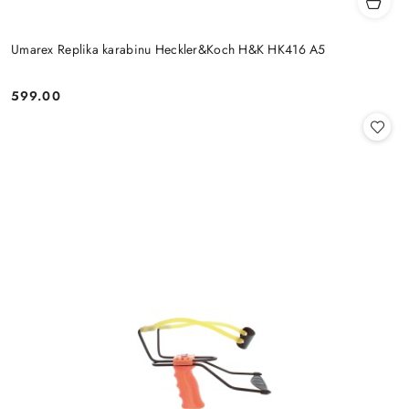
Umarex Replika karabinu Heckler&Koch H&K HK416 A5
599.00
Cena: