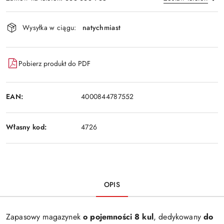
Dostępność
Wysyłka w ciągu:
natychmiast
i
Wyślij
dostawa
Pobierz produkt do PDF
EAN:
4000844787552
Własny kod:
4726
OPIS
Zapasowy magazynek
o pojemności 8 kul
, dedykowany
do