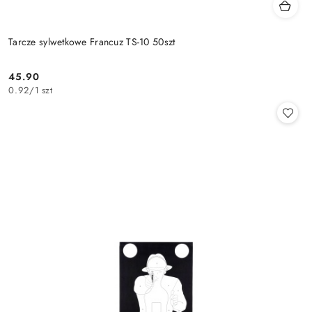
Tarcze sylwetkowe Francuz TS-10 50szt
45.90
Cena:
0.92
/
1 szt