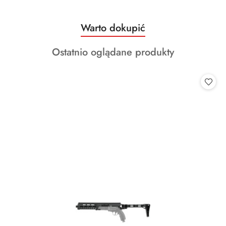
Produkty
Warto dokupić
Pomiń karuzelę produktów
o
Produkty
Ostatnio oglądane produkty
statusie:
o
statusie: