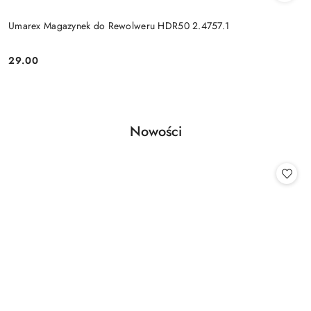
Umarex Magazynek do Rewolweru HDR50 2.4757.1
29.00
Cena:
Produkty
Nowości
Pomiń karuzelę produktów
o
statusie: