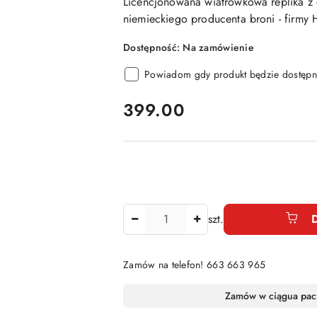
Licencjonowana wiatrówkowa
replika z
niemieckiego producenta broni - firmy
Dostępność:
Na zamówienie
Powiadom gdy produkt będzie dostępn
cena:
399.00
Ilość
szt.
Zamów na telefon! 663 663 965
Dostępność
Zamów w ciągu
a pac