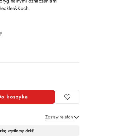
 oryginalnymi oznaczeniami
 Heckler&Koch
.
y
Do koszyka
Zostaw telefon
Wyślij
zkę wyślemy dziś!