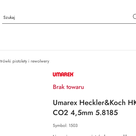
rówki pistolety i rewolwery
NAZWA
PRODUCENTA:
UMAREX
Brak towaru
Umarex Heckler&Koch H
CO2 4,5mm 5.8185
Symbol:
1503