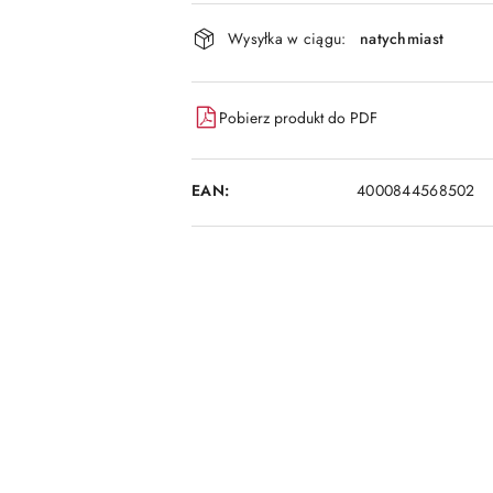
i
dostawa
Wysyłka w ciągu:
natychmiast
Pobierz produkt do PDF
EAN:
4000844568502